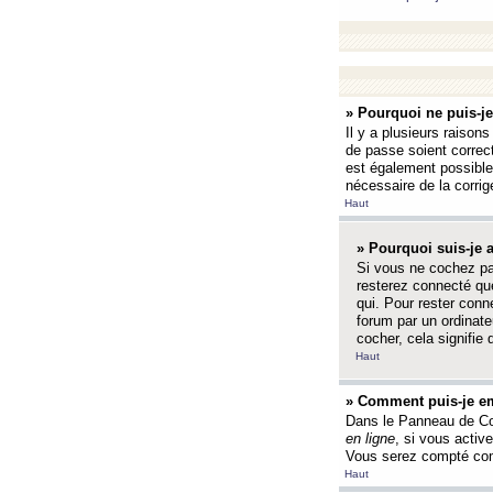
» Pourquoi ne puis-j
Il y a plusieurs raison
de passe soient correct
est également possible q
nécessaire de la corrige
Haut
» Pourquoi suis-je
Si vous ne cochez p
resterez connecté que
qui. Pour rester con
forum par un ordinate
cocher, cela signifie 
Haut
» Comment puis-je em
Dans le Panneau de Con
en ligne
, si vous activ
Vous serez compté com
Haut