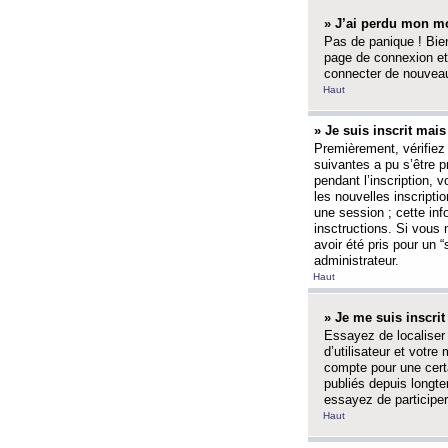
» J’ai perdu mon mo
Pas de panique ! Bien
page de connexion et
connecter de nouvea
Haut
» Je suis inscrit mai
Premièrement, vérifiez 
suivantes a pu s’être 
pendant l’inscription,
les nouvelles inscripti
une session ; cette inf
insctructions. Si vous 
avoir été pris pour un 
administrateur.
Haut
» Je me suis inscri
Essayez de localiser 
d’utilisateur et votr
compte pour une certa
publiés depuis longte
essayez de participe
Haut