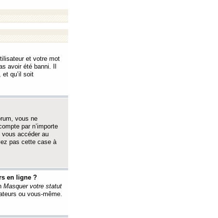
ilisateur et votre mot
s avoir été banni. Il
et qu’il soit
orum, vous ne
 compte par n’importe
i vous accéder au
oyez pas cette case à
s en ligne ?
on
Masquer votre statut
érateurs ou vous-même.