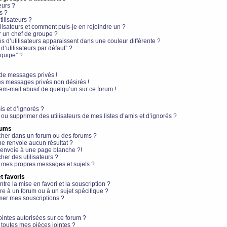
eurs ?
s ?
ilisateurs ?
lisateurs et comment puis-je en rejoindre un ?
 un chef de groupe ?
s d’utilisateurs apparaissent dans une couleur différente ?
’utilisateurs par défaut” ?
équipe” ?
de messages privés !
es messages privés non désirés !
em-mail abusif de quelqu’un sur ce forum !
is et d’ignorés ?
ou supprimer des utilisateurs de mes listes d’amis et d’ignorés ?
rums
her dans un forum ou des forums ?
e renvoie aucun résultat ?
envoie à une page blanche ?!
er des utilisateurs ?
 mes propres messages et sujets ?
t favoris
ntre la mise en favori et la souscription ?
e à un forum ou à un sujet spécifique ?
er mes souscriptions ?
ointes autorisées sur ce forum ?
toutes mes pièces jointes ?