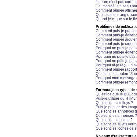
L’heure n’est pas correct
J’ai modifié le fuseau hor
Comment puis-je affiche
Quel est mon rang et com
Quand je clique sur le li
Problèmes de publicati
Comment puis-je publier
Comment puis-je éditer
Comment puis-je ajoute
Comment puis-je créer 
Pourquoi ne puis-je pas 
Comment puis-je éditer 
Pourquoi ne puis-je pas
Pourquoi ne puis-je pas 
Pourquoi ai-je reçu un a
Comment puis-je rappor
Qu’est-ce le bouton “Sauv
Pourquoi mon message a-
Comment puis-je remonte
Formatage et types de 
Qu’est-ce que le BBCod
Puis-je utiliser du HTML 
Que sont les smileys ?
Puis-je publier des imag
Que sont les annonces g
Que sont les annonces ?
Que sont les posts-it ?
Que sont les sujets verro
Que sont les icônes de s
Niveaux d’utilisateurs e