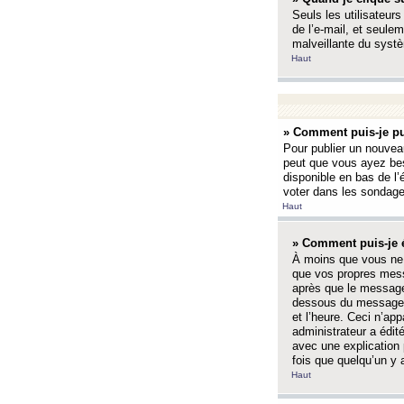
Seuls les utilisateurs
de l’e-mail, et seulem
malveillante du systè
Haut
» Comment puis-je pu
Pour publier un nouveau
peut que vous ayez bes
disponible en bas de l
voter dans les sondage
Haut
» Comment puis-je 
À moins que vous ne 
que vos propres mess
après que le message 
dessous du message l
et l’heure. Ceci n’ap
administrateur a édit
avec une explication
fois que quelqu’un y 
Haut