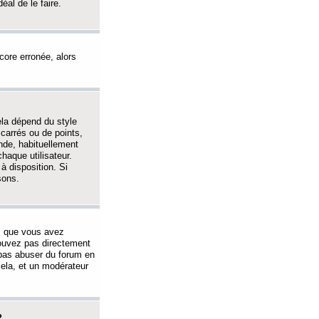
éal de le faire.
ncore erronée, alors
ela dépend du style
 carrés ou de points,
nde, habituellement
haque utilisateur.
à disposition. Si
sons.
s que vous avez
 pouvez pas directement
 pas abuser du forum en
ela, et un modérateur
?