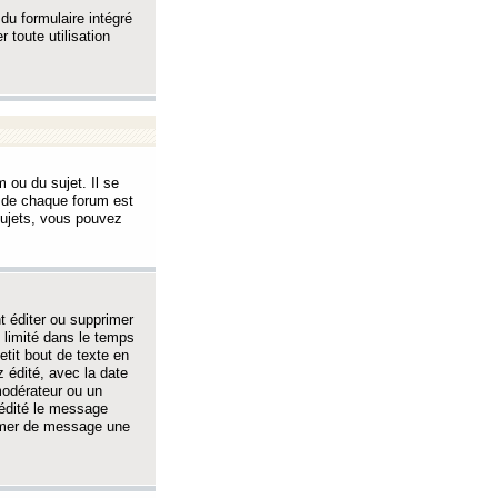
 du formulaire intégré
 toute utilisation
 ou du sujet. Il se
s de chaque forum est
sujets, vous pouvez
 éditer ou supprimer
 limité dans le temps
tit bout de texte en
 édité, avec la date
 modérateur ou un
 édité le message
rimer de message une