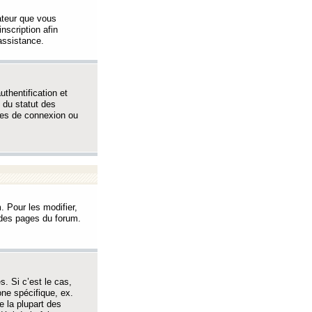
sateur que vous
inscription afin
assistance.
thentification et
 du statut des
èmes de connexion ou
. Pour les modifier,
t des pages du forum.
s. Si c’est le cas,
one spécifique, ex.
e la plupart des