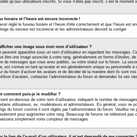
ible qu’aux utilisateurs inscrits. Si vous n’êtes pas inscrit, c’est le moment id
au horaire et l’heure est encore incorrecte !
avoir réglé le fuseau horaire et l’heure d’été correctement et que l’heure est e
rloge du serveur est incorrecte et les administrateurs devront la corriger.
fficher une image sous mon nom d’utilisateur ?
ui peuvent apparaître sous un nom d’utilisateur en regardant les messages. C
peut être une image associée à votre rang, généralement en forme d’étoiles, de
bre de messages que vous avez publiés, ou votre statut sur le forum. La seco
, est connue en tant qu’avatar et est généralement unique ou personnelle à c
ur du forum d’activer les avatars et de décider de la manière dont ils sont mis 
iliser d’avatars, contactez l’administrateur du forum et demandez lui ses rai
et comment puis-je le modifier ?
ssent en-dessous de votre nom d’utilisateur, indiquent le nombre de message
certains utilisateurs, ex. modérateurs et administateurs. En général, vous ne
angs du forum comme il sont réglés par l’administrateur du forum. Veuillez ne
 seulement pour augmenter votre rang. Beaucoup de forums ne toléreront pas c
abaissera simplement votre compteur de messages.
r le lien de l’e-mail d’un utilisateur, il m’est demandé de me connecter 