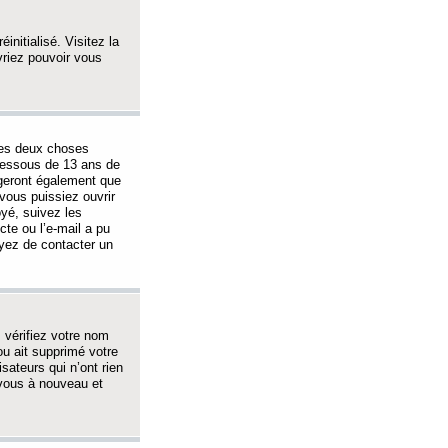
initialisé. Visitez la
vriez pouvoir vous
 des deux choses
-dessous de 13 ans de
igeront également que
vous puissiez ouvrir
oyé, suivez les
cte ou l’e-mail a pu
ayez de contacter un
, vérifiez votre nom
ou ait supprimé votre
sateurs qui n’ont rien
z-vous à nouveau et