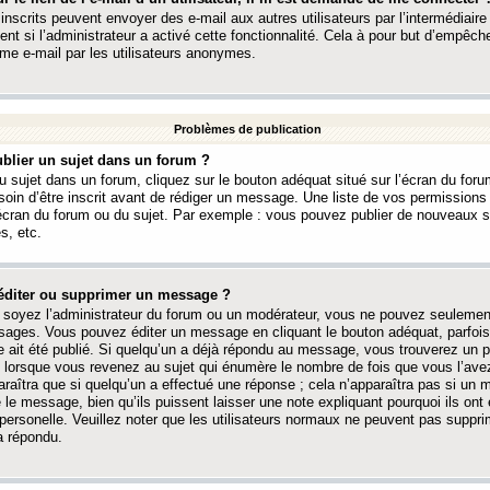
 inscrits peuvent envoyer des e-mail aux autres utilisateurs par l’intermédiaire
ent si l’administrateur a activé cette fonctionnalité. Cela à pour but d’empêcher
me e-mail par les utilisateurs anonymes.
Problèmes de publication
blier un sujet dans un forum ?
 sujet dans un forum, cliquez sur le bouton adéquat situé sur l’écran du forum
oin d’être inscrit avant de rédiger un message. Une liste de vos permission
’écran du forum ou du sujet. Par exemple : vous pouvez publier de nouveaux 
s, etc.
éditer ou supprimer un message ?
soyez l’administrateur du forum ou un modérateur, vous ne pouvez seulement
ages. Vous pouvez éditer un message en cliquant le bouton adéquat, parfois
ait été publié. Si quelqu’un a déjà répondu au message, vous trouverez un pe
orsque vous revenez au sujet qui énumère le nombre de fois que vous l’avez
paraîtra que si quelqu’un a effectué une réponse ; cela n’apparaîtra pas si un
é le message, bien qu’ils puissent laisser une note expliquant pourquoi ils ont
 personelle. Veuillez noter que les utilisateurs normaux ne peuvent pas supp
a répondu.