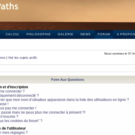
CALCUL
PHILOSOPHIE
GALERIE
NEWS
FORUM
A PROPO
Nous sommes le 07 A
onse
|
Voir les sujets actifs
Foire Aux Questions
et d’inscription
 me connecter ?
tiquement déconnecté ?
 que mon nom d’utisateur apparaisse dans la liste des utilisateurs en ligne ?
sse !
peux pas me connecter !
le passé mais ne peux plus me connecter à présent ?!
m’inscrire ?
ous les cookies du forum” ?
de l’utilisateur
r mes réglages ?