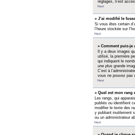
réglages, n’est access
Haut
» J’ai modifié le fuse
Si vous êtes certain d’
l’heure stockée sur l’ho
Haut
» Comment puis-je a
Il y a deux images q
utilisé, la première 
qui indiquent le nom
une plus grande image
C’est à l’administrate
vous ne pouvez pas ut
Haut
» Quel est mon rang 
Les rangs, qui apparai
publiés ou identifient 
modifier le texte des r
y publiant inutilement
ou un administrateur 
Haut
» Quand je clique su