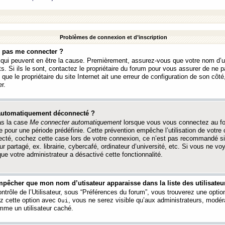
Problèmes de connexion et d’inscription
e pas me connecter ?
s qui peuvent en être la cause. Premièrement, assurez-vous que votre nom d’ut
s. Si ils le sont, contactez le propriétaire du forum pour vous assurer de ne pa
ue le propriétaire du site Internet ait une erreur de configuration de son côté, 
r.
 automatiquement déconnecté ?
as la case
Me connecter automatiquement
lorsque vous vous connectez au f
 pour une période prédéfinie. Cette prévention empêche l’utilisation de votre
necté, cochez cette case lors de votre connexion, ce n’est pas recommandé s
ur partagé, ex. librairie, cybercafé, ordinateur d’université, etc. Si vous ne v
que votre administrateur a désactivé cette fonctionnalité.
pêcher que mon nom d’utisateur apparaisse dans la liste des utilisateur
trôle de l’Utilisateur, sous “Préférences du forum”, vous trouverez une opti
ez cette option avec
, vous ne serez visible qu’aux administrateurs, mod
Oui
me un utilisateur caché.