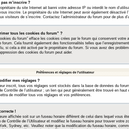
 pas m’inscrire ?
ropriétaire du site Internet ait banni votre adresse IP ou interdit le nom d’utili
vous inscrire. Le propriétaire du site Internet peut avoir également désactivé l’
 visiteurs de s’inscrire. Contactez l’administrateur du forum pour de plus d’
rimer tous les cookies du forum” ?
ookies du forum” efface les cookies crées par le forum qui conservent votre au
e forum. Cela fournit également des fonctionnalités telles que l’enregistrement
u, si cela a été activé par le propriétaire du forum. Si vous avez des probl
uppression des cookies du forum peut aider.
Préférences et réglages de l’utilisateur
difier mes réglages ?
teur inscrit, tous vos réglages sont stockés dans la base de données du forum
e Contrôle de l’utilisateur ; un lien qui peut généralement être trouvé en hau
tra de modifier tous vos réglages et vos préférences.
correcte !
heure affichée soit sur un fuseau horaire différent de celui dans lequel vous ête
 de Contrôle de l’Utilisateur et modifiez le fuseau horaire pour trouver votre z
ork, Sydney, etc. Veuillez noter que la modification du fuseau horaire, comm