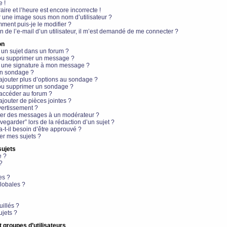
e !
aire et l’heure est encore incorrecte !
r une image sous mon nom d’utilisateur ?
ment puis-je le modifier ?
en de l’e-mail d’un utilisateur, il m’est demandé de me connecter ?
on
 un sujet dans un forum ?
 ou supprimer un message ?
r une signature à mon message ?
un sondage ?
ajouter plus d’options au sondage ?
ou supprimer un sondage ?
 accéder au forum ?
ajouter de pièces jointes ?
vertissement ?
ter des messages à un modérateur ?
egarder” lors de la rédaction d’un sujet ?
t-il besoin d’être approuvé ?
r mes sujets ?
sujets
e ?
?
es ?
lobales ?
uillés ?
ujets ?
t groupes d’utilisateurs