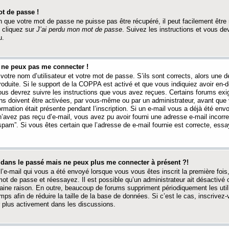
t de passe !
 que votre mot de passe ne puisse pas être récupéré, il peut facilement être ré
 cliquez sur
J’ai perdu mon mot de passe
. Suivez les instructions et vous de
u.
s ne peux pas me connecter !
votre nom d’utilisateur et votre mot de passe. S’ils sont corrects, alors une
produite. Si le support de la COPPA est activé et que vous indiquiez avoir en
 vous devrez suivre les instructions que vous avez reçues. Certains forums ex
ons doivent être activées, par vous-même ou par un administrateur, avant que 
ormation était présente pendant l’inscription. Si un e-mail vous a déjà été env
n’avez pas reçu d’e-mail, vous avez pu avoir fourni une adresse e-mail incorre
“spam”. Si vous êtes certain que l’adresse de e-mail fournie est correcte, ess
t dans le passé mais ne peux plus me connecter à présent ?!
l’e-mail qui vous a été envoyé lorsque vous vous êtes inscrit la première fois
e mot de passe et réessayez. Il est possible qu’un administrateur ait désactivé 
ine raison. En outre, beaucoup de forums suppriment périodiquement les utili
mps afin de réduire la taille de la base de données. Si c’est le cas, inscrive
r plus activement dans les discussions.