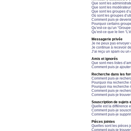
Que sont les administrat
Que sont les modérateur
Que sont les groupes d’ut
Où sont les groupes d’uti
Comment puis-je devenir
Pourquoi certains groupe
Qu’est-ce qu’un “Groupe d
Qu’est-ce que le lien “L’
Messagerie privée
Je ne peux pas envoyer 
Je continue à recevoir d
J’ai reçu un spam ou un 
Amis et ignorés
Que sont mes listes d’am
Comment puis-je ajouter 
Recherche dans les fo
Comment puis-je recherc
Pourquoi ma recherche n
Pourquoi ma recherche r
Comment puis-je recherch
Comment puis-je trouver
Souscription de sujets e
Quelle est la différence e
Comment puis-je souscrir
Comment puis-je supprim
Pièces jointes
Quelles sont les pièces j
Comment puis-je trouver 