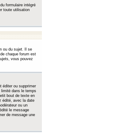
 du formulaire intégré
 toute utilisation
 ou du sujet. Il se
s de chaque forum est
sujets, vous pouvez
 éditer ou supprimer
 limité dans le temps
tit bout de texte en
 édité, avec la date
 modérateur ou un
 édité le message
rimer de message une