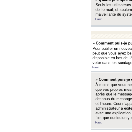
Seuls les utilisateurs
de l’e-mail, et seulem
malveillante du systè
Haut
» Comment puis-je pu
Pour publier un nouveau
peut que vous ayez bes
disponible en bas de l
voter dans les sondage
Haut
» Comment puis-je 
À moins que vous ne 
que vos propres mess
après que le message 
dessous du message l
et l’heure. Ceci n’ap
administrateur a édit
avec une explication
fois que quelqu’un y 
Haut