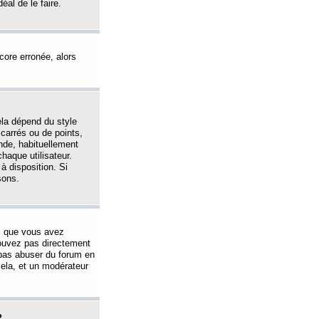
éal de le faire.
ncore erronée, alors
ela dépend du style
 carrés ou de points,
nde, habituellement
haque utilisateur.
à disposition. Si
sons.
s que vous avez
 pouvez pas directement
 pas abuser du forum en
ela, et un modérateur
?