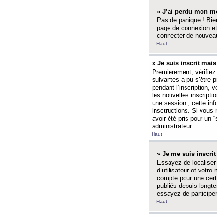
» J’ai perdu mon mo
Pas de panique ! Bien
page de connexion et
connecter de nouvea
Haut
» Je suis inscrit mai
Premièrement, vérifiez 
suivantes a pu s’être 
pendant l’inscription,
les nouvelles inscripti
une session ; cette inf
insctructions. Si vous 
avoir été pris pour un 
administrateur.
Haut
» Je me suis inscri
Essayez de localiser 
d’utilisateur et votr
compte pour une certa
publiés depuis longte
essayez de participe
Haut