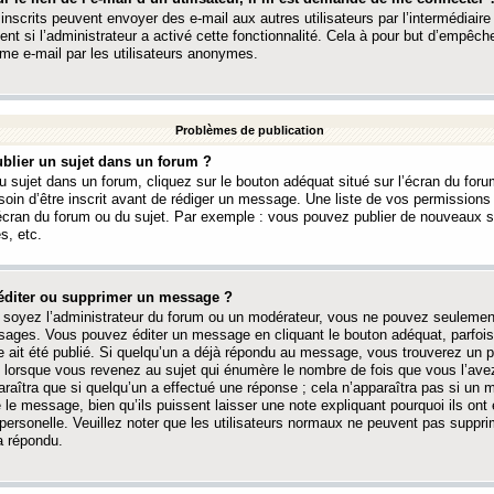
 inscrits peuvent envoyer des e-mail aux autres utilisateurs par l’intermédiaire
ent si l’administrateur a activé cette fonctionnalité. Cela à pour but d’empêcher
me e-mail par les utilisateurs anonymes.
Problèmes de publication
blier un sujet dans un forum ?
 sujet dans un forum, cliquez sur le bouton adéquat situé sur l’écran du forum
oin d’être inscrit avant de rédiger un message. Une liste de vos permission
’écran du forum ou du sujet. Par exemple : vous pouvez publier de nouveaux 
s, etc.
éditer ou supprimer un message ?
soyez l’administrateur du forum ou un modérateur, vous ne pouvez seulement
ages. Vous pouvez éditer un message en cliquant le bouton adéquat, parfois
ait été publié. Si quelqu’un a déjà répondu au message, vous trouverez un pe
orsque vous revenez au sujet qui énumère le nombre de fois que vous l’avez
paraîtra que si quelqu’un a effectué une réponse ; cela n’apparaîtra pas si un
é le message, bien qu’ils puissent laisser une note expliquant pourquoi ils ont
 personelle. Veuillez noter que les utilisateurs normaux ne peuvent pas supp
a répondu.