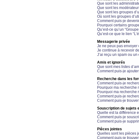
Que sont les administrat
Que sont les modérateur
Que sont les groupes d’ut
Où sont les groupes d’uti
Comment puis-je devenir
Pourquoi certains groupe
Qu’est-ce qu’un “Groupe d
Qu’est-ce que le lien “L’
Messagerie privée
Je ne peux pas envoyer 
Je continue à recevoir d
J’ai reçu un spam ou un 
Amis et ignorés
Que sont mes listes d’am
Comment puis-je ajouter 
Recherche dans les fo
Comment puis-je recherc
Pourquoi ma recherche n
Pourquoi ma recherche r
Comment puis-je recherch
Comment puis-je trouver
Souscription de sujets e
Quelle est la différence e
Comment puis-je souscrir
Comment puis-je supprim
Pièces jointes
Quelles sont les pièces j
Comment puis-je trouver 