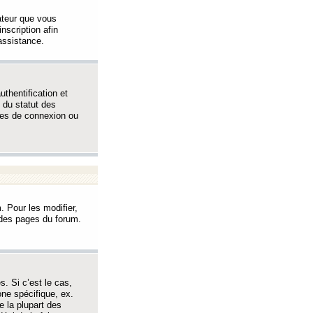
sateur que vous
inscription afin
assistance.
thentification et
 du statut des
èmes de connexion ou
. Pour les modifier,
t des pages du forum.
s. Si c’est le cas,
one spécifique, ex.
e la plupart des