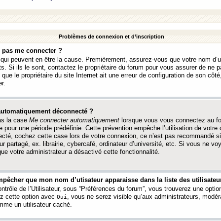
Problèmes de connexion et d’inscription
e pas me connecter ?
s qui peuvent en être la cause. Premièrement, assurez-vous que votre nom d’ut
s. Si ils le sont, contactez le propriétaire du forum pour vous assurer de ne pa
ue le propriétaire du site Internet ait une erreur de configuration de son côté, 
r.
 automatiquement déconnecté ?
as la case
Me connecter automatiquement
lorsque vous vous connectez au f
 pour une période prédéfinie. Cette prévention empêche l’utilisation de votre
necté, cochez cette case lors de votre connexion, ce n’est pas recommandé s
ur partagé, ex. librairie, cybercafé, ordinateur d’université, etc. Si vous ne v
que votre administrateur a désactivé cette fonctionnalité.
pêcher que mon nom d’utisateur apparaisse dans la liste des utilisateur
trôle de l’Utilisateur, sous “Préférences du forum”, vous trouverez une opti
ez cette option avec
, vous ne serez visible qu’aux administrateurs, mod
Oui
me un utilisateur caché.