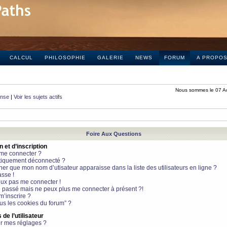
CALCUL
PHILOSOPHIE
GALERIE
NEWS
FORUM
A PROPO
Nous sommes le 07 A
onse
|
Voir les sujets actifs
Foire Aux Questions
et d’inscription
 me connecter ?
tiquement déconnecté ?
 que mon nom d’utisateur apparaisse dans la liste des utilisateurs en ligne ?
sse !
peux pas me connecter !
le passé mais ne peux plus me connecter à présent ?!
m’inscrire ?
ous les cookies du forum” ?
de l’utilisateur
r mes réglages ?