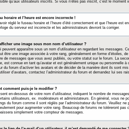
ible qu’aux utilisateurs inscrits. Si vous n’êtes pas inscrit, c’est le moment id
au horaire et l’heure est encore incorrecte !
avoir réglé le fuseau horaire et l’heure d’été correctement et que l’heure est e
rloge du serveur est incorrecte et les administrateurs devront la corriger.
fficher une image sous mon nom d’utilisateur ?
ui peuvent apparaître sous un nom d’utilisateur en regardant les messages. C
peut être une image associée à votre rang, généralement en forme d’étoiles, de
bre de messages que vous avez publiés, ou votre statut sur le forum. La seco
, est connue en tant qu’avatar et est généralement unique ou personnelle à c
ur du forum d’activer les avatars et de décider de la manière dont ils sont mis 
iliser d’avatars, contactez l’administrateur du forum et demandez lui ses rai
et comment puis-je le modifier ?
ssent en-dessous de votre nom d’utilisateur, indiquent le nombre de message
certains utilisateurs, ex. modérateurs et administateurs. En général, vous ne
angs du forum comme il sont réglés par l’administrateur du forum. Veuillez ne
 seulement pour augmenter votre rang. Beaucoup de forums ne toléreront pas c
abaissera simplement votre compteur de messages.
r le lien de l’e-mail d’un utilisateur, il m’est demandé de me connecter 