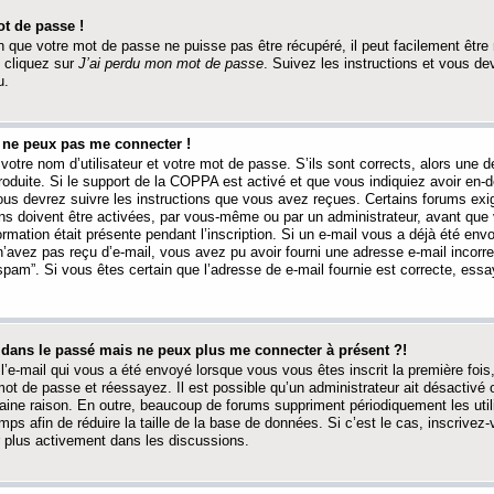
t de passe !
 que votre mot de passe ne puisse pas être récupéré, il peut facilement être ré
 cliquez sur
J’ai perdu mon mot de passe
. Suivez les instructions et vous de
u.
s ne peux pas me connecter !
votre nom d’utilisateur et votre mot de passe. S’ils sont corrects, alors une
produite. Si le support de la COPPA est activé et que vous indiquiez avoir en
 vous devrez suivre les instructions que vous avez reçues. Certains forums ex
ons doivent être activées, par vous-même ou par un administrateur, avant que 
ormation était présente pendant l’inscription. Si un e-mail vous a déjà été env
n’avez pas reçu d’e-mail, vous avez pu avoir fourni une adresse e-mail incorre
“spam”. Si vous êtes certain que l’adresse de e-mail fournie est correcte, ess
t dans le passé mais ne peux plus me connecter à présent ?!
l’e-mail qui vous a été envoyé lorsque vous vous êtes inscrit la première fois
e mot de passe et réessayez. Il est possible qu’un administrateur ait désactivé 
ine raison. En outre, beaucoup de forums suppriment périodiquement les utili
mps afin de réduire la taille de la base de données. Si c’est le cas, inscrive
r plus activement dans les discussions.