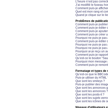
L’heure n’est pas correct
J’ai modifié le fuseau hor
Comment puis-je affiche
Quel est mon rang et com
Quand je clique sur le li
Problèmes de publicati
Comment puis-je publier
Comment puis-je éditer
Comment puis-je ajoute
Comment puis-je créer 
Pourquoi ne puis-je pas 
Comment puis-je éditer 
Pourquoi ne puis-je pas
Pourquoi ne puis-je pas 
Pourquoi ai-je reçu un a
Comment puis-je rappor
Qu’est-ce le bouton “Sauv
Pourquoi mon message a-
Comment puis-je remonte
Formatage et types de 
Qu’est-ce que le BBCod
Puis-je utiliser du HTML 
Que sont les smileys ?
Puis-je publier des imag
Que sont les annonces g
Que sont les annonces ?
Que sont les posts-it ?
Que sont les sujets verro
Que sont les icônes de s
Niveaux d’utilisateurs e