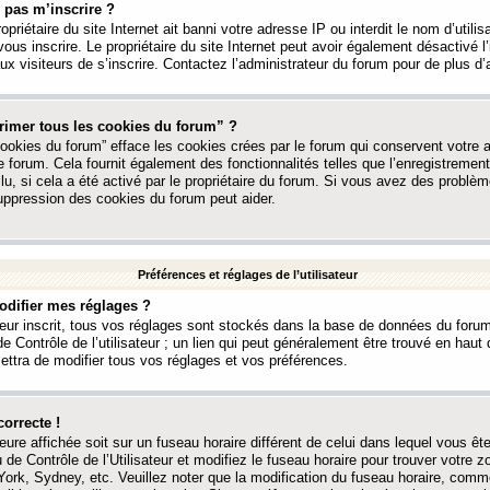
 pas m’inscrire ?
ropriétaire du site Internet ait banni votre adresse IP ou interdit le nom d’utili
vous inscrire. Le propriétaire du site Internet peut avoir également désactivé l’
 visiteurs de s’inscrire. Contactez l’administrateur du forum pour de plus d’
rimer tous les cookies du forum” ?
ookies du forum” efface les cookies crées par le forum qui conservent votre au
e forum. Cela fournit également des fonctionnalités telles que l’enregistrement
u, si cela a été activé par le propriétaire du forum. Si vous avez des probl
uppression des cookies du forum peut aider.
Préférences et réglages de l’utilisateur
difier mes réglages ?
teur inscrit, tous vos réglages sont stockés dans la base de données du forum
e Contrôle de l’utilisateur ; un lien qui peut généralement être trouvé en hau
tra de modifier tous vos réglages et vos préférences.
correcte !
heure affichée soit sur un fuseau horaire différent de celui dans lequel vous ête
 de Contrôle de l’Utilisateur et modifiez le fuseau horaire pour trouver votre z
ork, Sydney, etc. Veuillez noter que la modification du fuseau horaire, comm