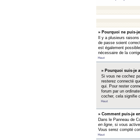
» Pourquoi ne puis-j
Il y a plusieurs raison
de passe soient correct
est également possible q
nécessaire de la corrige
Haut
» Pourquoi suis-je
Si vous ne cochez p
resterez connecté que
qui. Pour rester con
forum par un ordinate
cocher, cela signifie 
Haut
» Comment puis-je em
Dans le Panneau de Con
en ligne
, si vous activ
Vous serez compté com
Haut