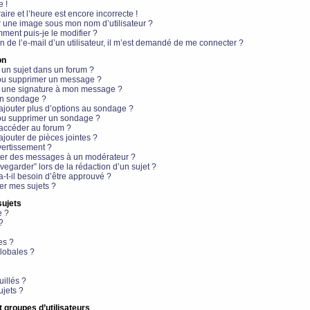
e !
aire et l’heure est encore incorrecte !
r une image sous mon nom d’utilisateur ?
ment puis-je le modifier ?
en de l’e-mail d’un utilisateur, il m’est demandé de me connecter ?
on
 un sujet dans un forum ?
 ou supprimer un message ?
r une signature à mon message ?
un sondage ?
ajouter plus d’options au sondage ?
ou supprimer un sondage ?
 accéder au forum ?
ajouter de pièces jointes ?
vertissement ?
ter des messages à un modérateur ?
egarder” lors de la rédaction d’un sujet ?
t-il besoin d’être approuvé ?
r mes sujets ?
sujets
e ?
?
es ?
lobales ?
uillés ?
ujets ?
t groupes d’utilisateurs