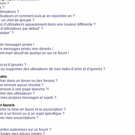
eurs ?
s ?
ilisateurs ?
lisateurs et comment puis-je en rejoindre un ?
 un chef de groupe ?
s d’utilisateurs apparaissent dans une couleur différente ?
’utilisateurs par défaut” ?
équipe” ?
de messages privés !
es messages privés non désirés !
em-mail abusif de quelqu’un sur ce forum !
is et d’ignorés ?
ou supprimer des utilisateurs de mes listes d’amis et d’ignorés ?
rums
her dans un forum ou des forums ?
e renvoie aucun résultat ?
envoie à une page blanche ?!
er des utilisateurs ?
 mes propres messages et sujets ?
t favoris
ntre la mise en favori et la souscription ?
e à un forum ou à un sujet spécifique ?
er mes souscriptions ?
ointes autorisées sur ce forum ?
toutes mes pièces jointes ?