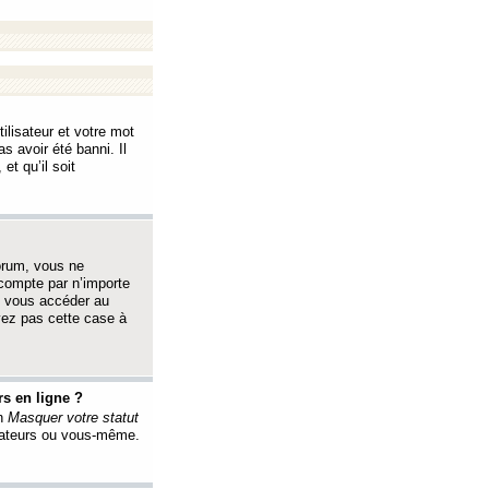
ilisateur et votre mot
s avoir été banni. Il
et qu’il soit
orum, vous ne
 compte par n’importe
i vous accéder au
oyez pas cette case à
s en ligne ?
on
Masquer votre statut
érateurs ou vous-même.