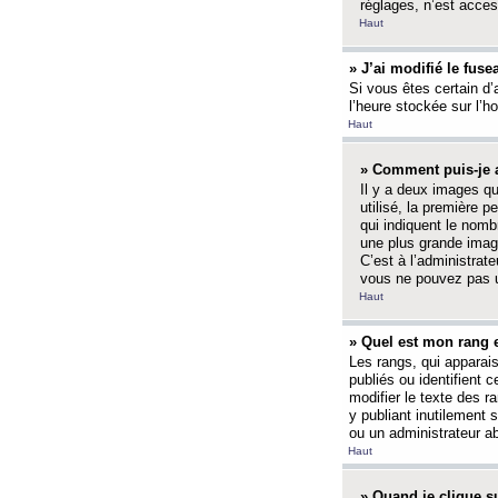
réglages, n’est access
Haut
» J’ai modifié le fuse
Si vous êtes certain d’
l’heure stockée sur l’ho
Haut
» Comment puis-je a
Il y a deux images q
utilisé, la première 
qui indiquent le nom
une plus grande image
C’est à l’administrate
vous ne pouvez pas ut
Haut
» Quel est mon rang 
Les rangs, qui apparai
publiés ou identifient 
modifier le texte des r
y publiant inutilement
ou un administrateur 
Haut
» Quand je clique su