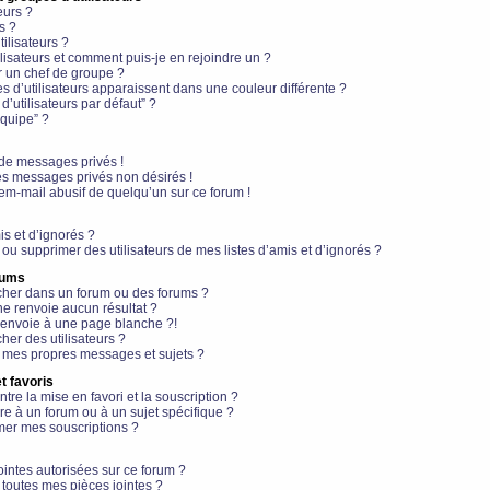
eurs ?
s ?
ilisateurs ?
lisateurs et comment puis-je en rejoindre un ?
 un chef de groupe ?
s d’utilisateurs apparaissent dans une couleur différente ?
’utilisateurs par défaut” ?
équipe” ?
de messages privés !
es messages privés non désirés !
em-mail abusif de quelqu’un sur ce forum !
is et d’ignorés ?
ou supprimer des utilisateurs de mes listes d’amis et d’ignorés ?
rums
her dans un forum ou des forums ?
e renvoie aucun résultat ?
envoie à une page blanche ?!
er des utilisateurs ?
 mes propres messages et sujets ?
t favoris
ntre la mise en favori et la souscription ?
e à un forum ou à un sujet spécifique ?
er mes souscriptions ?
ointes autorisées sur ce forum ?
toutes mes pièces jointes ?