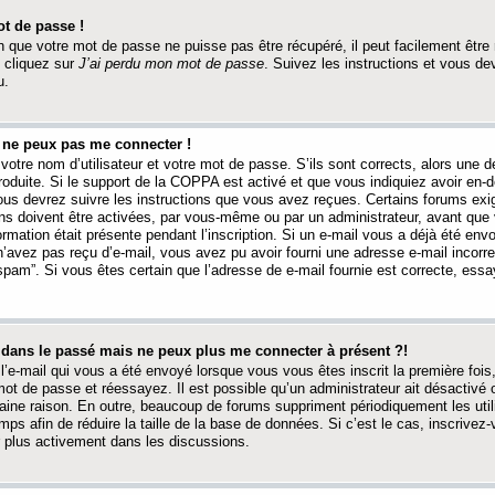
t de passe !
 que votre mot de passe ne puisse pas être récupéré, il peut facilement être ré
 cliquez sur
J’ai perdu mon mot de passe
. Suivez les instructions et vous de
u.
s ne peux pas me connecter !
votre nom d’utilisateur et votre mot de passe. S’ils sont corrects, alors une
produite. Si le support de la COPPA est activé et que vous indiquiez avoir en
 vous devrez suivre les instructions que vous avez reçues. Certains forums ex
ons doivent être activées, par vous-même ou par un administrateur, avant que 
ormation était présente pendant l’inscription. Si un e-mail vous a déjà été env
n’avez pas reçu d’e-mail, vous avez pu avoir fourni une adresse e-mail incorre
“spam”. Si vous êtes certain que l’adresse de e-mail fournie est correcte, ess
t dans le passé mais ne peux plus me connecter à présent ?!
l’e-mail qui vous a été envoyé lorsque vous vous êtes inscrit la première fois
e mot de passe et réessayez. Il est possible qu’un administrateur ait désactivé 
ine raison. En outre, beaucoup de forums suppriment périodiquement les utili
mps afin de réduire la taille de la base de données. Si c’est le cas, inscrive
r plus activement dans les discussions.