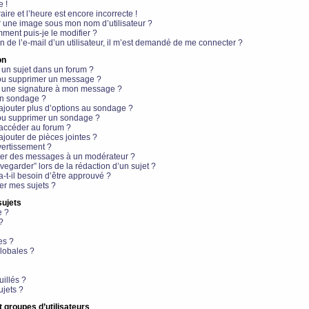
e !
aire et l’heure est encore incorrecte !
r une image sous mon nom d’utilisateur ?
ment puis-je le modifier ?
en de l’e-mail d’un utilisateur, il m’est demandé de me connecter ?
on
 un sujet dans un forum ?
 ou supprimer un message ?
r une signature à mon message ?
un sondage ?
ajouter plus d’options au sondage ?
ou supprimer un sondage ?
 accéder au forum ?
ajouter de pièces jointes ?
vertissement ?
ter des messages à un modérateur ?
egarder” lors de la rédaction d’un sujet ?
t-il besoin d’être approuvé ?
r mes sujets ?
sujets
e ?
?
es ?
lobales ?
uillés ?
ujets ?
t groupes d’utilisateurs