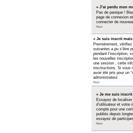
» J’ai perdu mon mo
Pas de panique ! Bien
page de connexion et
connecter de nouvea
Haut
» Je suis inscrit mai
Premièrement, vérifiez 
suivantes a pu s’être 
pendant l’inscription,
les nouvelles inscripti
une session ; cette inf
insctructions. Si vous 
avoir été pris pour un 
administrateur.
Haut
» Je me suis inscri
Essayez de localiser 
d’utilisateur et votr
compte pour une certa
publiés depuis longte
essayez de participe
Haut