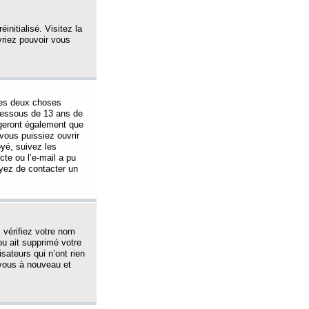
initialisé. Visitez la
vriez pouvoir vous
 des deux choses
-dessous de 13 ans de
igeront également que
vous puissiez ouvrir
oyé, suivez les
cte ou l’e-mail a pu
ayez de contacter un
, vérifiez votre nom
ou ait supprimé votre
sateurs qui n’ont rien
z-vous à nouveau et