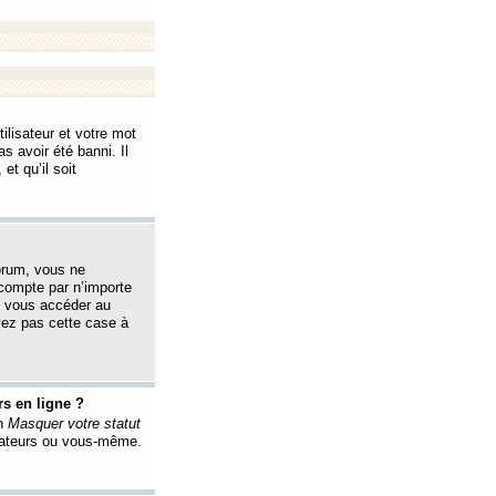
ilisateur et votre mot
s avoir été banni. Il
et qu’il soit
orum, vous ne
 compte par n’importe
i vous accéder au
oyez pas cette case à
s en ligne ?
on
Masquer votre statut
érateurs ou vous-même.