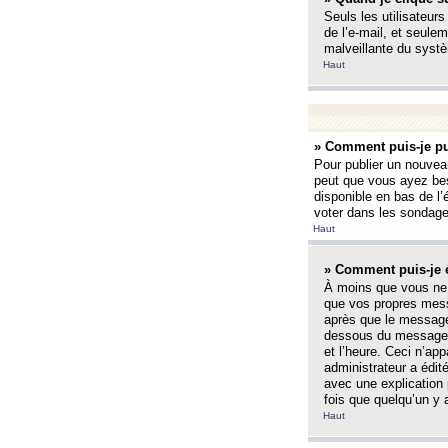
Seuls les utilisateurs
de l’e-mail, et seulem
malveillante du systè
Haut
» Comment puis-je pu
Pour publier un nouveau
peut que vous ayez bes
disponible en bas de l
voter dans les sondage
Haut
» Comment puis-je 
À moins que vous ne 
que vos propres mess
après que le message 
dessous du message l
et l’heure. Ceci n’ap
administrateur a édit
avec une explication
fois que quelqu’un y 
Haut