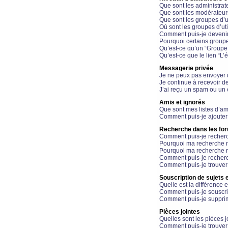
Que sont les administrat
Que sont les modérateur
Que sont les groupes d’ut
Où sont les groupes d’uti
Comment puis-je devenir
Pourquoi certains groupe
Qu’est-ce qu’un “Groupe d
Qu’est-ce que le lien “L’
Messagerie privée
Je ne peux pas envoyer 
Je continue à recevoir d
J’ai reçu un spam ou un 
Amis et ignorés
Que sont mes listes d’am
Comment puis-je ajouter 
Recherche dans les fo
Comment puis-je recherc
Pourquoi ma recherche n
Pourquoi ma recherche r
Comment puis-je recherch
Comment puis-je trouver
Souscription de sujets e
Quelle est la différence e
Comment puis-je souscrir
Comment puis-je supprim
Pièces jointes
Quelles sont les pièces j
Comment puis-je trouver 