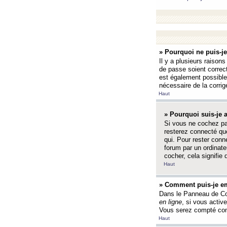
» Pourquoi ne puis-j
Il y a plusieurs raison
de passe soient correct
est également possible q
nécessaire de la corrige
Haut
» Pourquoi suis-je
Si vous ne cochez p
resterez connecté que
qui. Pour rester con
forum par un ordinate
cocher, cela signifie 
Haut
» Comment puis-je em
Dans le Panneau de Con
en ligne
, si vous activ
Vous serez compté com
Haut