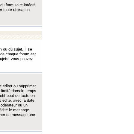
 du formulaire intégré
 toute utilisation
 ou du sujet. Il se
s de chaque forum est
sujets, vous pouvez
 éditer ou supprimer
 limité dans le temps
tit bout de texte en
 édité, avec la date
 modérateur ou un
 édité le message
rimer de message une