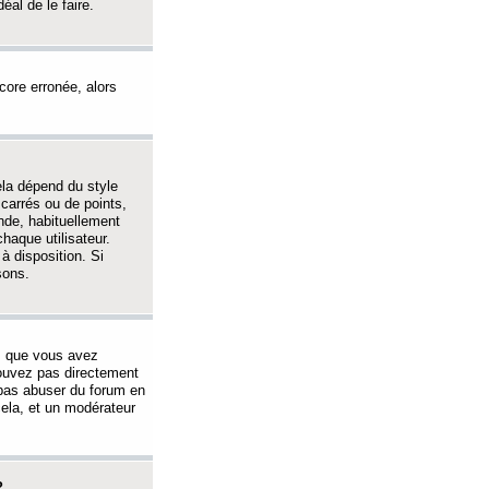
éal de le faire.
ncore erronée, alors
ela dépend du style
 carrés ou de points,
nde, habituellement
haque utilisateur.
à disposition. Si
sons.
s que vous avez
 pouvez pas directement
 pas abuser du forum en
ela, et un modérateur
?