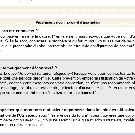
Problèmes de connexion et d’inscription
e pas me connecter ?
s qui peuvent en être la cause. Premièrement, assurez-vous que votre nom d’ut
s. Si ils le sont, contactez le propriétaire du forum pour vous assurer de ne pa
ue le propriétaire du site Internet ait une erreur de configuration de son côté, 
r.
 automatiquement déconnecté ?
as la case
Me connecter automatiquement
lorsque vous vous connectez au f
 pour une période prédéfinie. Cette prévention empêche l’utilisation de votre
necté, cochez cette case lors de votre connexion, ce n’est pas recommandé s
ur partagé, ex. librairie, cybercafé, ordinateur d’université, etc. Si vous ne v
que votre administrateur a désactivé cette fonctionnalité.
pêcher que mon nom d’utisateur apparaisse dans la liste des utilisateur
trôle de l’Utilisateur, sous “Préférences du forum”, vous trouverez une opti
ez cette option avec
, vous ne serez visible qu’aux administrateurs, mod
Oui
me un utilisateur caché.