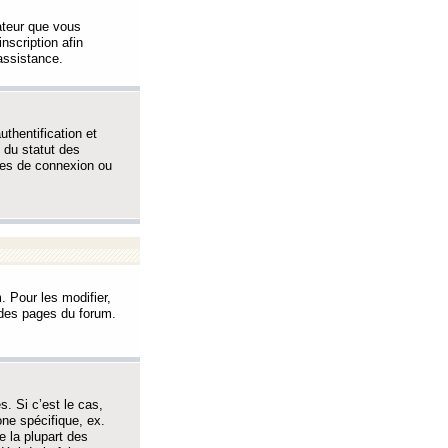
sateur que vous
inscription afin
assistance.
thentification et
 du statut des
èmes de connexion ou
. Pour les modifier,
t des pages du forum.
s. Si c’est le cas,
one spécifique, ex.
e la plupart des