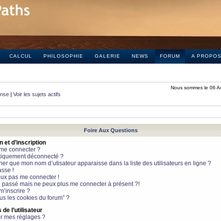
CALCUL
PHILOSOPHIE
GALERIE
NEWS
FORUM
A PROPO
Nous sommes le 06 A
onse
|
Voir les sujets actifs
Foire Aux Questions
et d’inscription
 me connecter ?
tiquement déconnecté ?
 que mon nom d’utisateur apparaisse dans la liste des utilisateurs en ligne ?
sse !
peux pas me connecter !
le passé mais ne peux plus me connecter à présent ?!
m’inscrire ?
ous les cookies du forum” ?
de l’utilisateur
r mes réglages ?