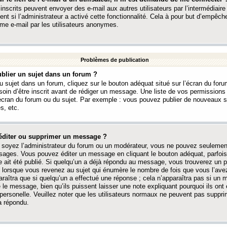
 inscrits peuvent envoyer des e-mail aux autres utilisateurs par l’intermédiaire
ent si l’administrateur a activé cette fonctionnalité. Cela à pour but d’empêcher
me e-mail par les utilisateurs anonymes.
Problèmes de publication
blier un sujet dans un forum ?
 sujet dans un forum, cliquez sur le bouton adéquat situé sur l’écran du forum
oin d’être inscrit avant de rédiger un message. Une liste de vos permission
’écran du forum ou du sujet. Par exemple : vous pouvez publier de nouveaux 
s, etc.
éditer ou supprimer un message ?
soyez l’administrateur du forum ou un modérateur, vous ne pouvez seulement
ages. Vous pouvez éditer un message en cliquant le bouton adéquat, parfois
ait été publié. Si quelqu’un a déjà répondu au message, vous trouverez un pe
orsque vous revenez au sujet qui énumère le nombre de fois que vous l’avez
paraîtra que si quelqu’un a effectué une réponse ; cela n’apparaîtra pas si un
é le message, bien qu’ils puissent laisser une note expliquant pourquoi ils ont
 personelle. Veuillez noter que les utilisateurs normaux ne peuvent pas supp
a répondu.