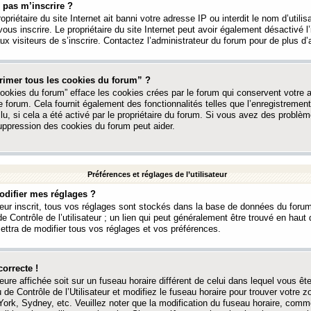
 pas m’inscrire ?
ropriétaire du site Internet ait banni votre adresse IP ou interdit le nom d’utili
vous inscrire. Le propriétaire du site Internet peut avoir également désactivé l’
 visiteurs de s’inscrire. Contactez l’administrateur du forum pour de plus d’
rimer tous les cookies du forum” ?
ookies du forum” efface les cookies crées par le forum qui conservent votre au
e forum. Cela fournit également des fonctionnalités telles que l’enregistrement
u, si cela a été activé par le propriétaire du forum. Si vous avez des probl
uppression des cookies du forum peut aider.
Préférences et réglages de l’utilisateur
difier mes réglages ?
teur inscrit, tous vos réglages sont stockés dans la base de données du forum
e Contrôle de l’utilisateur ; un lien qui peut généralement être trouvé en hau
tra de modifier tous vos réglages et vos préférences.
correcte !
heure affichée soit sur un fuseau horaire différent de celui dans lequel vous ête
 de Contrôle de l’Utilisateur et modifiez le fuseau horaire pour trouver votre z
ork, Sydney, etc. Veuillez noter que la modification du fuseau horaire, comm