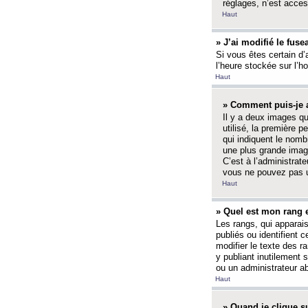
réglages, n’est access
Haut
» J’ai modifié le fuse
Si vous êtes certain d’
l’heure stockée sur l’ho
Haut
» Comment puis-je a
Il y a deux images q
utilisé, la première 
qui indiquent le nom
une plus grande image
C’est à l’administrate
vous ne pouvez pas ut
Haut
» Quel est mon rang 
Les rangs, qui apparai
publiés ou identifient 
modifier le texte des r
y publiant inutilement
ou un administrateur 
Haut
» Quand je clique su