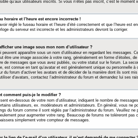
ible qu’aux utilisateurs inscrits. Si vous n’êtes pas inscrit, c’est le moment id
au horaire et l’heure est encore incorrecte !
avoir réglé le fuseau horaire et l’heure d’été correctement et que l’heure est e
rloge du serveur est incorrecte et les administrateurs devront la corriger.
fficher une image sous mon nom d’utilisateur ?
ui peuvent apparaître sous un nom d’utilisateur en regardant les messages. C
peut être une image associée à votre rang, généralement en forme d’étoiles, de
bre de messages que vous avez publiés, ou votre statut sur le forum. La seco
, est connue en tant qu’avatar et est généralement unique ou personnelle à c
ur du forum d’activer les avatars et de décider de la manière dont ils sont mis 
iliser d’avatars, contactez l’administrateur du forum et demandez lui ses rai
et comment puis-je le modifier ?
ssent en-dessous de votre nom d’utilisateur, indiquent le nombre de message
certains utilisateurs, ex. modérateurs et administateurs. En général, vous ne
angs du forum comme il sont réglés par l’administrateur du forum. Veuillez ne
 seulement pour augmenter votre rang. Beaucoup de forums ne toléreront pas c
abaissera simplement votre compteur de messages.
r le lien de l’e-mail d’un utilisateur, il m’est demandé de me connecter 