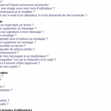
e !
aire et l’heure est encore incorrecte !
r une image sous mon nom d’utilisateur ?
ment puis-je le modifier ?
en de l’e-mail d’un utilisateur, il m’est demandé de me connecter ?
on
 un sujet dans un forum ?
 ou supprimer un message ?
r une signature à mon message ?
un sondage ?
ajouter plus d’options au sondage ?
ou supprimer un sondage ?
 accéder au forum ?
ajouter de pièces jointes ?
vertissement ?
ter des messages à un modérateur ?
egarder” lors de la rédaction d’un sujet ?
t-il besoin d’être approuvé ?
r mes sujets ?
sujets
e ?
?
es ?
lobales ?
uillés ?
ujets ?
t groupes d’utilisateurs