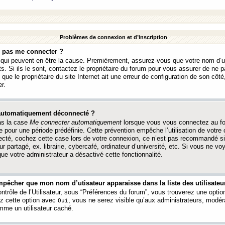
Problèmes de connexion et d’inscription
e pas me connecter ?
s qui peuvent en être la cause. Premièrement, assurez-vous que votre nom d’ut
s. Si ils le sont, contactez le propriétaire du forum pour vous assurer de ne pa
ue le propriétaire du site Internet ait une erreur de configuration de son côté, 
r.
 automatiquement déconnecté ?
as la case
Me connecter automatiquement
lorsque vous vous connectez au f
 pour une période prédéfinie. Cette prévention empêche l’utilisation de votre
necté, cochez cette case lors de votre connexion, ce n’est pas recommandé s
ur partagé, ex. librairie, cybercafé, ordinateur d’université, etc. Si vous ne v
que votre administrateur a désactivé cette fonctionnalité.
pêcher que mon nom d’utisateur apparaisse dans la liste des utilisateur
trôle de l’Utilisateur, sous “Préférences du forum”, vous trouverez une opti
ez cette option avec
, vous ne serez visible qu’aux administrateurs, mod
Oui
me un utilisateur caché.