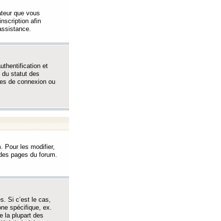
sateur que vous
inscription afin
assistance.
thentification et
 du statut des
èmes de connexion ou
. Pour les modifier,
t des pages du forum.
s. Si c’est le cas,
one spécifique, ex.
e la plupart des