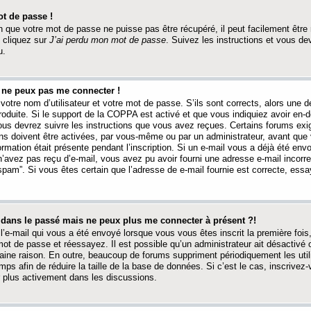
t de passe !
 que votre mot de passe ne puisse pas être récupéré, il peut facilement être ré
 cliquez sur
J’ai perdu mon mot de passe
. Suivez les instructions et vous de
u.
s ne peux pas me connecter !
votre nom d’utilisateur et votre mot de passe. S’ils sont corrects, alors une
produite. Si le support de la COPPA est activé et que vous indiquiez avoir en
 vous devrez suivre les instructions que vous avez reçues. Certains forums ex
ons doivent être activées, par vous-même ou par un administrateur, avant que 
ormation était présente pendant l’inscription. Si un e-mail vous a déjà été env
n’avez pas reçu d’e-mail, vous avez pu avoir fourni une adresse e-mail incorre
“spam”. Si vous êtes certain que l’adresse de e-mail fournie est correcte, ess
t dans le passé mais ne peux plus me connecter à présent ?!
l’e-mail qui vous a été envoyé lorsque vous vous êtes inscrit la première fois
e mot de passe et réessayez. Il est possible qu’un administrateur ait désactivé 
ine raison. En outre, beaucoup de forums suppriment périodiquement les utili
mps afin de réduire la taille de la base de données. Si c’est le cas, inscrive
r plus activement dans les discussions.