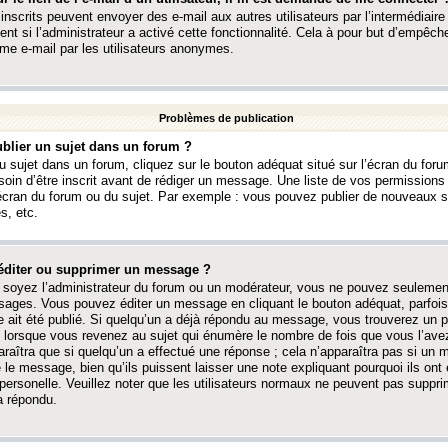
 inscrits peuvent envoyer des e-mail aux autres utilisateurs par l’intermédiaire
ent si l’administrateur a activé cette fonctionnalité. Cela à pour but d’empêcher
me e-mail par les utilisateurs anonymes.
Problèmes de publication
blier un sujet dans un forum ?
 sujet dans un forum, cliquez sur le bouton adéquat situé sur l’écran du forum
oin d’être inscrit avant de rédiger un message. Une liste de vos permission
’écran du forum ou du sujet. Par exemple : vous pouvez publier de nouveaux 
s, etc.
éditer ou supprimer un message ?
soyez l’administrateur du forum ou un modérateur, vous ne pouvez seulement
ages. Vous pouvez éditer un message en cliquant le bouton adéquat, parfois
ait été publié. Si quelqu’un a déjà répondu au message, vous trouverez un pe
orsque vous revenez au sujet qui énumère le nombre de fois que vous l’avez
paraîtra que si quelqu’un a effectué une réponse ; cela n’apparaîtra pas si un
é le message, bien qu’ils puissent laisser une note expliquant pourquoi ils ont
 personelle. Veuillez noter que les utilisateurs normaux ne peuvent pas supp
a répondu.