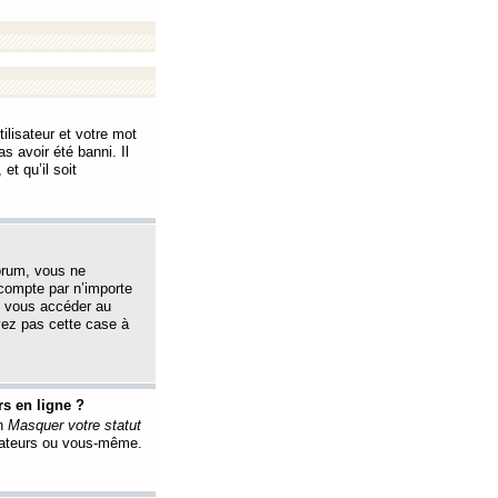
ilisateur et votre mot
s avoir été banni. Il
et qu’il soit
orum, vous ne
 compte par n’importe
i vous accéder au
oyez pas cette case à
s en ligne ?
on
Masquer votre statut
érateurs ou vous-même.