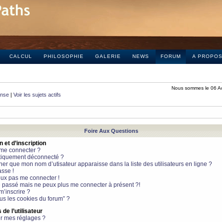
CALCUL
PHILOSOPHIE
GALERIE
NEWS
FORUM
A PROPO
Nous sommes le 06 A
onse
|
Voir les sujets actifs
Foire Aux Questions
et d’inscription
 me connecter ?
tiquement déconnecté ?
 que mon nom d’utisateur apparaisse dans la liste des utilisateurs en ligne ?
sse !
peux pas me connecter !
le passé mais ne peux plus me connecter à présent ?!
m’inscrire ?
ous les cookies du forum” ?
de l’utilisateur
r mes réglages ?