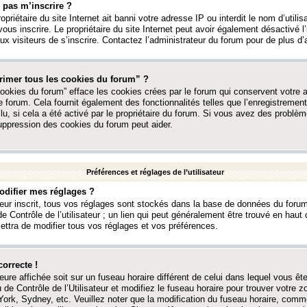
 pas m’inscrire ?
ropriétaire du site Internet ait banni votre adresse IP ou interdit le nom d’utili
vous inscrire. Le propriétaire du site Internet peut avoir également désactivé l’
 visiteurs de s’inscrire. Contactez l’administrateur du forum pour de plus d’
rimer tous les cookies du forum” ?
ookies du forum” efface les cookies crées par le forum qui conservent votre au
e forum. Cela fournit également des fonctionnalités telles que l’enregistrement
u, si cela a été activé par le propriétaire du forum. Si vous avez des probl
uppression des cookies du forum peut aider.
Préférences et réglages de l’utilisateur
difier mes réglages ?
teur inscrit, tous vos réglages sont stockés dans la base de données du forum
e Contrôle de l’utilisateur ; un lien qui peut généralement être trouvé en hau
tra de modifier tous vos réglages et vos préférences.
correcte !
heure affichée soit sur un fuseau horaire différent de celui dans lequel vous ête
 de Contrôle de l’Utilisateur et modifiez le fuseau horaire pour trouver votre z
ork, Sydney, etc. Veuillez noter que la modification du fuseau horaire, comm