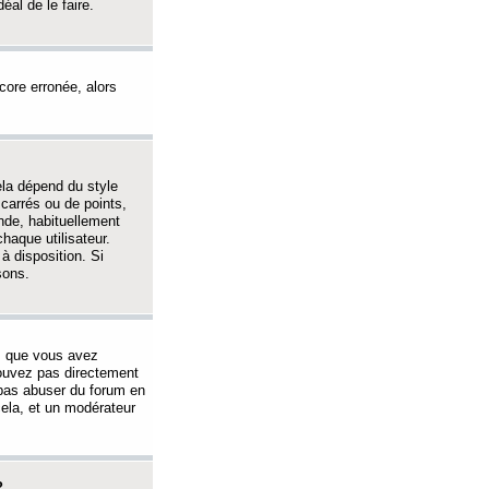
éal de le faire.
ncore erronée, alors
ela dépend du style
 carrés ou de points,
nde, habituellement
haque utilisateur.
à disposition. Si
sons.
s que vous avez
 pouvez pas directement
 pas abuser du forum en
ela, et un modérateur
?