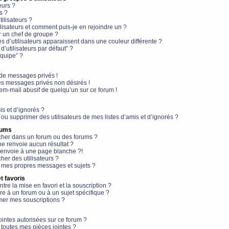
eurs ?
s ?
ilisateurs ?
lisateurs et comment puis-je en rejoindre un ?
 un chef de groupe ?
s d’utilisateurs apparaissent dans une couleur différente ?
’utilisateurs par défaut” ?
équipe” ?
de messages privés !
es messages privés non désirés !
em-mail abusif de quelqu’un sur ce forum !
is et d’ignorés ?
ou supprimer des utilisateurs de mes listes d’amis et d’ignorés ?
rums
her dans un forum ou des forums ?
e renvoie aucun résultat ?
envoie à une page blanche ?!
er des utilisateurs ?
 mes propres messages et sujets ?
t favoris
ntre la mise en favori et la souscription ?
e à un forum ou à un sujet spécifique ?
er mes souscriptions ?
ointes autorisées sur ce forum ?
toutes mes pièces jointes ?