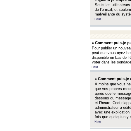
Seuls les utilisateurs
de l’e-mail, et seulem
malveillante du systè
Haut
» Comment puis-je pu
Pour publier un nouveau
peut que vous ayez bes
disponible en bas de l
voter dans les sondage
Haut
» Comment puis-je 
À moins que vous ne 
que vos propres mess
après que le message 
dessous du message l
et l’heure. Ceci n’ap
administrateur a édit
avec une explication
fois que quelqu’un y 
Haut