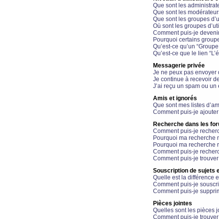
Que sont les administrat
Que sont les modérateur
Que sont les groupes d’ut
Où sont les groupes d’uti
Comment puis-je devenir
Pourquoi certains groupe
Qu’est-ce qu’un “Groupe d
Qu’est-ce que le lien “L’
Messagerie privée
Je ne peux pas envoyer 
Je continue à recevoir d
J’ai reçu un spam ou un 
Amis et ignorés
Que sont mes listes d’am
Comment puis-je ajouter 
Recherche dans les fo
Comment puis-je recherc
Pourquoi ma recherche n
Pourquoi ma recherche r
Comment puis-je recherch
Comment puis-je trouver
Souscription de sujets e
Quelle est la différence e
Comment puis-je souscrir
Comment puis-je supprim
Pièces jointes
Quelles sont les pièces j
Comment puis-je trouver 