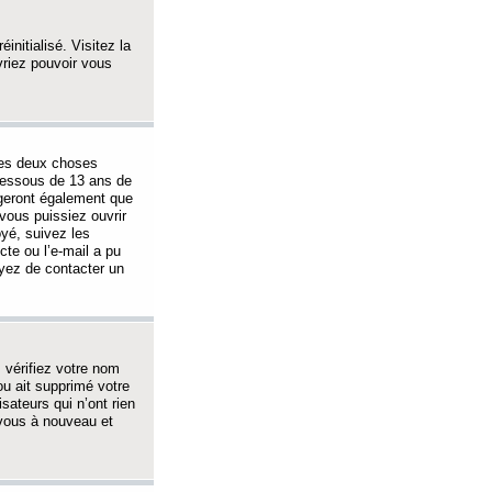
initialisé. Visitez la
vriez pouvoir vous
 des deux choses
-dessous de 13 ans de
igeront également que
vous puissiez ouvrir
oyé, suivez les
cte ou l’e-mail a pu
ayez de contacter un
, vérifiez votre nom
ou ait supprimé votre
sateurs qui n’ont rien
z-vous à nouveau et