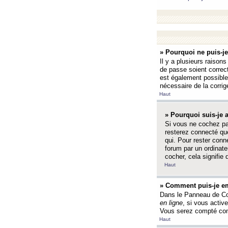
» Pourquoi ne puis-j
Il y a plusieurs raison
de passe soient correct
est également possible q
nécessaire de la corrige
Haut
» Pourquoi suis-je
Si vous ne cochez p
resterez connecté que
qui. Pour rester con
forum par un ordinate
cocher, cela signifie 
Haut
» Comment puis-je em
Dans le Panneau de Con
en ligne
, si vous activ
Vous serez compté com
Haut