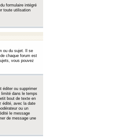
 du formulaire intégré
 toute utilisation
 ou du sujet. Il se
s de chaque forum est
sujets, vous pouvez
 éditer ou supprimer
 limité dans le temps
tit bout de texte en
 édité, avec la date
 modérateur ou un
 édité le message
rimer de message une