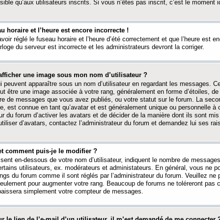
ible qu’aux utilisateurs inscrits. Si vous n’êtes pas inscrit, c’est le moment id
au horaire et l’heure est encore incorrecte !
avoir réglé le fuseau horaire et l’heure d’été correctement et que l’heure est e
rloge du serveur est incorrecte et les administrateurs devront la corriger.
fficher une image sous mon nom d’utilisateur ?
ui peuvent apparaître sous un nom d’utilisateur en regardant les messages. C
peut être une image associée à votre rang, généralement en forme d’étoiles, de
bre de messages que vous avez publiés, ou votre statut sur le forum. La seco
, est connue en tant qu’avatar et est généralement unique ou personnelle à c
ur du forum d’activer les avatars et de décider de la manière dont ils sont mis 
iliser d’avatars, contactez l’administrateur du forum et demandez lui ses rai
et comment puis-je le modifier ?
ssent en-dessous de votre nom d’utilisateur, indiquent le nombre de message
certains utilisateurs, ex. modérateurs et administateurs. En général, vous ne
angs du forum comme il sont réglés par l’administrateur du forum. Veuillez ne
 seulement pour augmenter votre rang. Beaucoup de forums ne toléreront pas c
abaissera simplement votre compteur de messages.
r le lien de l’e-mail d’un utilisateur, il m’est demandé de me connecter 