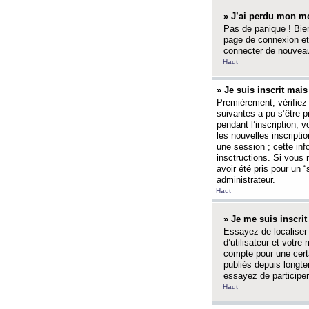
» J’ai perdu mon mo
Pas de panique ! Bien
page de connexion et
connecter de nouvea
Haut
» Je suis inscrit mai
Premièrement, vérifiez 
suivantes a pu s’être 
pendant l’inscription,
les nouvelles inscripti
une session ; cette inf
insctructions. Si vous 
avoir été pris pour un 
administrateur.
Haut
» Je me suis inscri
Essayez de localiser 
d’utilisateur et votr
compte pour une certa
publiés depuis longte
essayez de participe
Haut