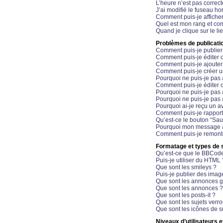
L’heure n’est pas correct
J’ai modifié le fuseau hor
Comment puis-je affiche
Quel est mon rang et com
Quand je clique sur le li
Problèmes de publicati
Comment puis-je publier
Comment puis-je éditer
Comment puis-je ajoute
Comment puis-je créer 
Pourquoi ne puis-je pas 
Comment puis-je éditer 
Pourquoi ne puis-je pas
Pourquoi ne puis-je pas 
Pourquoi ai-je reçu un a
Comment puis-je rappor
Qu’est-ce le bouton “Sauv
Pourquoi mon message a-
Comment puis-je remonte
Formatage et types de 
Qu’est-ce que le BBCod
Puis-je utiliser du HTML 
Que sont les smileys ?
Puis-je publier des imag
Que sont les annonces g
Que sont les annonces ?
Que sont les posts-it ?
Que sont les sujets verro
Que sont les icônes de s
Niveaux d’utilisateurs e