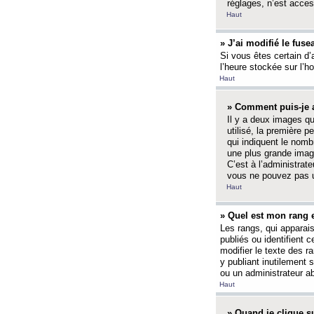
réglages, n’est access
Haut
» J’ai modifié le fuse
Si vous êtes certain d’
l’heure stockée sur l’ho
Haut
» Comment puis-je a
Il y a deux images q
utilisé, la première 
qui indiquent le nom
une plus grande image
C’est à l’administrate
vous ne pouvez pas ut
Haut
» Quel est mon rang 
Les rangs, qui apparai
publiés ou identifient 
modifier le texte des r
y publiant inutilement
ou un administrateur 
Haut
» Quand je clique su