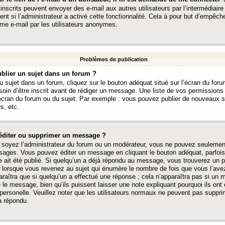
 inscrits peuvent envoyer des e-mail aux autres utilisateurs par l’intermédiaire
ent si l’administrateur a activé cette fonctionnalité. Cela à pour but d’empêcher
me e-mail par les utilisateurs anonymes.
Problèmes de publication
blier un sujet dans un forum ?
 sujet dans un forum, cliquez sur le bouton adéquat situé sur l’écran du forum
oin d’être inscrit avant de rédiger un message. Une liste de vos permission
’écran du forum ou du sujet. Par exemple : vous pouvez publier de nouveaux 
s, etc.
éditer ou supprimer un message ?
soyez l’administrateur du forum ou un modérateur, vous ne pouvez seulement
ages. Vous pouvez éditer un message en cliquant le bouton adéquat, parfois
ait été publié. Si quelqu’un a déjà répondu au message, vous trouverez un pe
orsque vous revenez au sujet qui énumère le nombre de fois que vous l’avez
paraîtra que si quelqu’un a effectué une réponse ; cela n’apparaîtra pas si un
é le message, bien qu’ils puissent laisser une note expliquant pourquoi ils ont
 personelle. Veuillez noter que les utilisateurs normaux ne peuvent pas supp
a répondu.