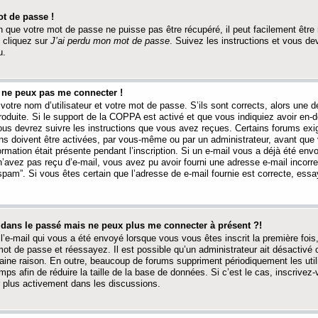
t de passe !
 que votre mot de passe ne puisse pas être récupéré, il peut facilement être ré
 cliquez sur
J’ai perdu mon mot de passe
. Suivez les instructions et vous de
u.
s ne peux pas me connecter !
votre nom d’utilisateur et votre mot de passe. S’ils sont corrects, alors une
produite. Si le support de la COPPA est activé et que vous indiquiez avoir en
 vous devrez suivre les instructions que vous avez reçues. Certains forums ex
ons doivent être activées, par vous-même ou par un administrateur, avant que 
ormation était présente pendant l’inscription. Si un e-mail vous a déjà été env
n’avez pas reçu d’e-mail, vous avez pu avoir fourni une adresse e-mail incorre
“spam”. Si vous êtes certain que l’adresse de e-mail fournie est correcte, ess
t dans le passé mais ne peux plus me connecter à présent ?!
l’e-mail qui vous a été envoyé lorsque vous vous êtes inscrit la première fois
e mot de passe et réessayez. Il est possible qu’un administrateur ait désactivé 
ine raison. En outre, beaucoup de forums suppriment périodiquement les utili
mps afin de réduire la taille de la base de données. Si c’est le cas, inscrive
r plus activement dans les discussions.