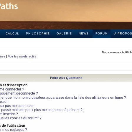
CALCUL
PHILOSOPHIE
GALERIE
NEWS
FORUM
A PROPO
Nous sommes le 06 A
onse
|
Voir les sujets actifs
Foire Aux Questions
et d’inscription
 me connecter ?
tiquement déconnecté ?
 que mon nom d’utisateur apparaisse dans la liste des utilisateurs en ligne ?
sse !
peux pas me connecter !
le passé mais ne peux plus me connecter à présent ?!
m’inscrire ?
ous les cookies du forum” ?
de l’utilisateur
r mes réglages ?