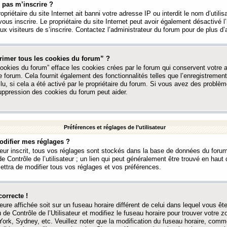
 pas m’inscrire ?
ropriétaire du site Internet ait banni votre adresse IP ou interdit le nom d’utili
vous inscrire. Le propriétaire du site Internet peut avoir également désactivé l’
 visiteurs de s’inscrire. Contactez l’administrateur du forum pour de plus d’
rimer tous les cookies du forum” ?
ookies du forum” efface les cookies crées par le forum qui conservent votre au
e forum. Cela fournit également des fonctionnalités telles que l’enregistrement
u, si cela a été activé par le propriétaire du forum. Si vous avez des probl
uppression des cookies du forum peut aider.
Préférences et réglages de l’utilisateur
difier mes réglages ?
teur inscrit, tous vos réglages sont stockés dans la base de données du forum
e Contrôle de l’utilisateur ; un lien qui peut généralement être trouvé en hau
tra de modifier tous vos réglages et vos préférences.
correcte !
heure affichée soit sur un fuseau horaire différent de celui dans lequel vous ête
 de Contrôle de l’Utilisateur et modifiez le fuseau horaire pour trouver votre z
ork, Sydney, etc. Veuillez noter que la modification du fuseau horaire, comm