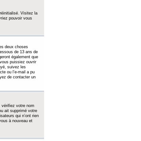
initialisé. Visitez la
vriez pouvoir vous
 des deux choses
-dessous de 13 ans de
igeront également que
vous puissiez ouvrir
oyé, suivez les
cte ou l’e-mail a pu
ayez de contacter un
, vérifiez votre nom
ou ait supprimé votre
sateurs qui n’ont rien
z-vous à nouveau et