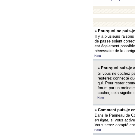
» Pourquoi ne puis-j
Il y a plusieurs raison
de passe soient correct
est également possible q
nécessaire de la corrige
Haut
» Pourquoi suis-je
Si vous ne cochez p
resterez connecté que
qui. Pour rester con
forum par un ordinate
cocher, cela signifie 
Haut
» Comment puis-je em
Dans le Panneau de Con
en ligne
, si vous activ
Vous serez compté com
Haut