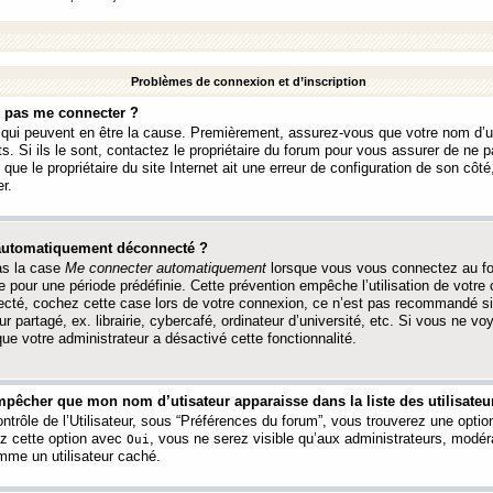
Problèmes de connexion et d’inscription
e pas me connecter ?
s qui peuvent en être la cause. Premièrement, assurez-vous que votre nom d’ut
s. Si ils le sont, contactez le propriétaire du forum pour vous assurer de ne pa
ue le propriétaire du site Internet ait une erreur de configuration de son côté, 
r.
 automatiquement déconnecté ?
as la case
Me connecter automatiquement
lorsque vous vous connectez au f
 pour une période prédéfinie. Cette prévention empêche l’utilisation de votre
necté, cochez cette case lors de votre connexion, ce n’est pas recommandé s
ur partagé, ex. librairie, cybercafé, ordinateur d’université, etc. Si vous ne v
que votre administrateur a désactivé cette fonctionnalité.
pêcher que mon nom d’utisateur apparaisse dans la liste des utilisateur
trôle de l’Utilisateur, sous “Préférences du forum”, vous trouverez une opti
ez cette option avec
, vous ne serez visible qu’aux administrateurs, mod
Oui
me un utilisateur caché.