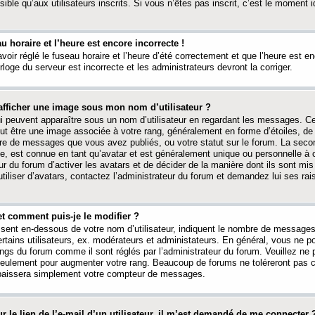
ible qu’aux utilisateurs inscrits. Si vous n’êtes pas inscrit, c’est le moment id
au horaire et l’heure est encore incorrecte !
avoir réglé le fuseau horaire et l’heure d’été correctement et que l’heure est e
rloge du serveur est incorrecte et les administrateurs devront la corriger.
fficher une image sous mon nom d’utilisateur ?
ui peuvent apparaître sous un nom d’utilisateur en regardant les messages. C
peut être une image associée à votre rang, généralement en forme d’étoiles, de
bre de messages que vous avez publiés, ou votre statut sur le forum. La seco
, est connue en tant qu’avatar et est généralement unique ou personnelle à c
ur du forum d’activer les avatars et de décider de la manière dont ils sont mis 
iliser d’avatars, contactez l’administrateur du forum et demandez lui ses rai
et comment puis-je le modifier ?
ssent en-dessous de votre nom d’utilisateur, indiquent le nombre de message
certains utilisateurs, ex. modérateurs et administateurs. En général, vous ne
angs du forum comme il sont réglés par l’administrateur du forum. Veuillez ne
 seulement pour augmenter votre rang. Beaucoup de forums ne toléreront pas c
abaissera simplement votre compteur de messages.
r le lien de l’e-mail d’un utilisateur, il m’est demandé de me connecter 