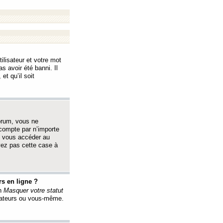
ilisateur et votre mot
s avoir été banni. Il
et qu’il soit
orum, vous ne
 compte par n’importe
i vous accéder au
oyez pas cette case à
s en ligne ?
on
Masquer votre statut
érateurs ou vous-même.