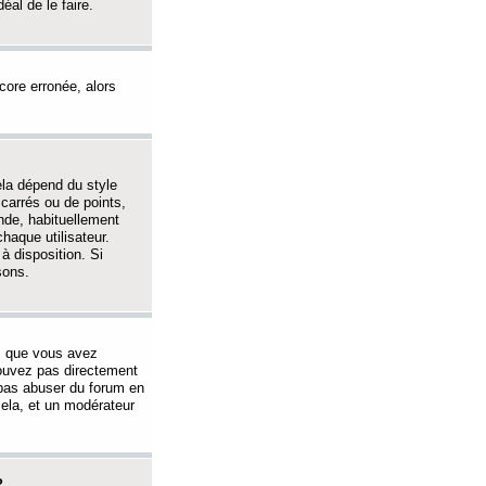
éal de le faire.
ncore erronée, alors
ela dépend du style
 carrés ou de points,
nde, habituellement
haque utilisateur.
à disposition. Si
sons.
s que vous avez
 pouvez pas directement
 pas abuser du forum en
ela, et un modérateur
?