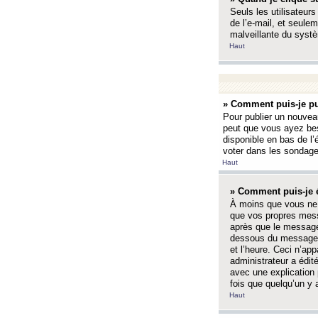
Seuls les utilisateurs
de l’e-mail, et seulem
malveillante du systè
Haut
» Comment puis-je pu
Pour publier un nouveau
peut que vous ayez bes
disponible en bas de l
voter dans les sondage
Haut
» Comment puis-je 
À moins que vous ne 
que vos propres mess
après que le message 
dessous du message l
et l’heure. Ceci n’ap
administrateur a édit
avec une explication
fois que quelqu’un y 
Haut