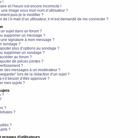
e !
aire et l’heure est encore incorrecte !
r une image sous mon nom d’utilisateur ?
ment puis-je le modifier ?
en de l’e-mail d’un utilisateur, il m’est demandé de me connecter ?
on
 un sujet dans un forum ?
 ou supprimer un message ?
r une signature à mon message ?
un sondage ?
ajouter plus d’options au sondage ?
ou supprimer un sondage ?
 accéder au forum ?
ajouter de pièces jointes ?
vertissement ?
ter des messages à un modérateur ?
egarder” lors de la rédaction d’un sujet ?
t-il besoin d’être approuvé ?
r mes sujets ?
sujets
e ?
?
es ?
lobales ?
uillés ?
ujets ?
t groupes d’utilisateurs