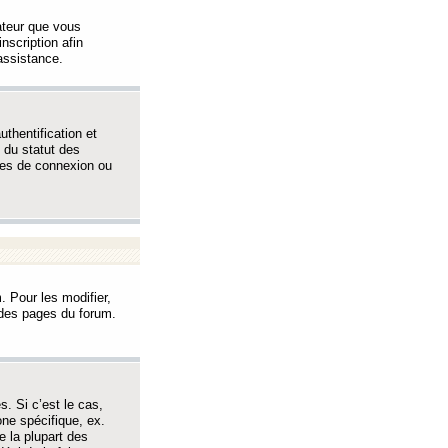
sateur que vous
inscription afin
assistance.
thentification et
 du statut des
èmes de connexion ou
. Pour les modifier,
t des pages du forum.
s. Si c’est le cas,
one spécifique, ex.
e la plupart des