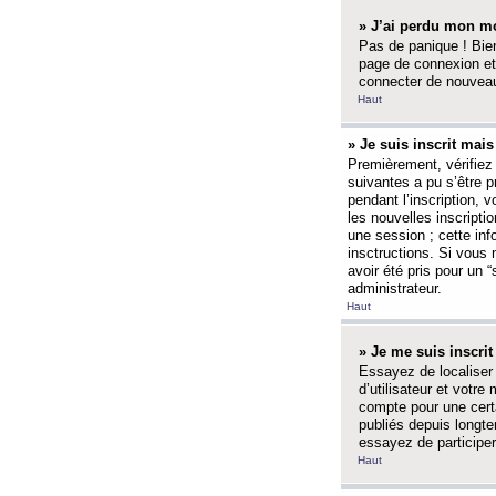
» J’ai perdu mon mo
Pas de panique ! Bien
page de connexion et
connecter de nouvea
Haut
» Je suis inscrit mai
Premièrement, vérifiez 
suivantes a pu s’être 
pendant l’inscription,
les nouvelles inscripti
une session ; cette inf
insctructions. Si vous 
avoir été pris pour un 
administrateur.
Haut
» Je me suis inscri
Essayez de localiser 
d’utilisateur et votr
compte pour une certa
publiés depuis longte
essayez de participe
Haut