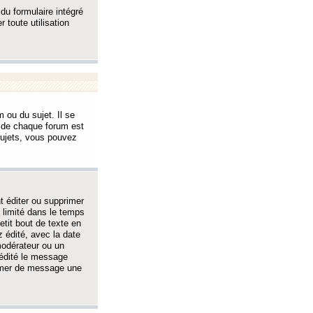
 du formulaire intégré
 toute utilisation
 ou du sujet. Il se
s de chaque forum est
sujets, vous pouvez
 éditer ou supprimer
 limité dans le temps
tit bout de texte en
 édité, avec la date
 modérateur ou un
 édité le message
rimer de message une