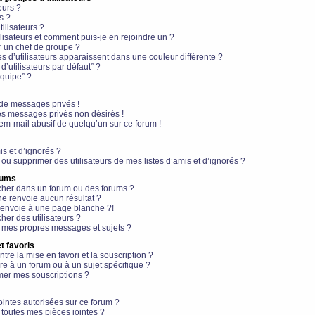
eurs ?
s ?
ilisateurs ?
lisateurs et comment puis-je en rejoindre un ?
 un chef de groupe ?
s d’utilisateurs apparaissent dans une couleur différente ?
’utilisateurs par défaut” ?
équipe” ?
de messages privés !
es messages privés non désirés !
em-mail abusif de quelqu’un sur ce forum !
is et d’ignorés ?
ou supprimer des utilisateurs de mes listes d’amis et d’ignorés ?
rums
her dans un forum ou des forums ?
e renvoie aucun résultat ?
envoie à une page blanche ?!
er des utilisateurs ?
 mes propres messages et sujets ?
t favoris
ntre la mise en favori et la souscription ?
e à un forum ou à un sujet spécifique ?
er mes souscriptions ?
ointes autorisées sur ce forum ?
toutes mes pièces jointes ?