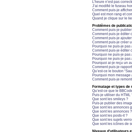
L’heure n’est pas correct
J’ai modifié le fuseau hor
Comment puis-je affiche
Quel est mon rang et com
Quand je clique sur le li
Problèmes de publicati
Comment puis-je publier
Comment puis-je éditer
Comment puis-je ajoute
Comment puis-je créer 
Pourquoi ne puis-je pas 
Comment puis-je éditer 
Pourquoi ne puis-je pas
Pourquoi ne puis-je pas 
Pourquoi ai-je reçu un a
Comment puis-je rappor
Qu’est-ce le bouton “Sauv
Pourquoi mon message a-
Comment puis-je remonte
Formatage et types de 
Qu’est-ce que le BBCod
Puis-je utiliser du HTML 
Que sont les smileys ?
Puis-je publier des imag
Que sont les annonces g
Que sont les annonces ?
Que sont les posts-it ?
Que sont les sujets verro
Que sont les icônes de s
Niveaux d’utilisateurs e