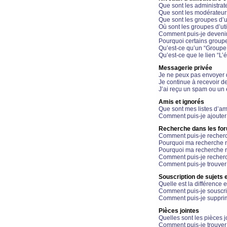
Que sont les administrat
Que sont les modérateur
Que sont les groupes d’ut
Où sont les groupes d’uti
Comment puis-je devenir
Pourquoi certains groupe
Qu’est-ce qu’un “Groupe d
Qu’est-ce que le lien “L’
Messagerie privée
Je ne peux pas envoyer 
Je continue à recevoir d
J’ai reçu un spam ou un 
Amis et ignorés
Que sont mes listes d’am
Comment puis-je ajouter 
Recherche dans les fo
Comment puis-je recherc
Pourquoi ma recherche n
Pourquoi ma recherche r
Comment puis-je recherch
Comment puis-je trouver
Souscription de sujets e
Quelle est la différence e
Comment puis-je souscrir
Comment puis-je supprim
Pièces jointes
Quelles sont les pièces j
Comment puis-je trouver 