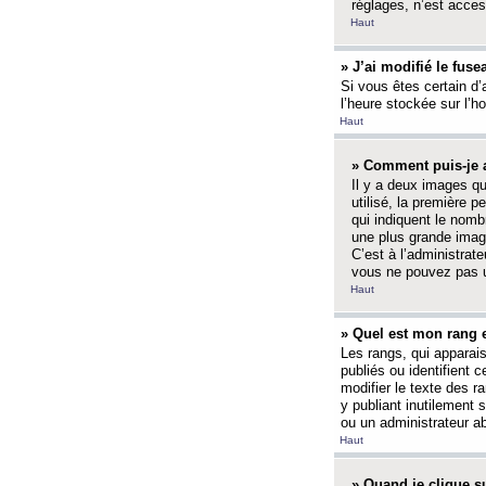
réglages, n’est access
Haut
» J’ai modifié le fuse
Si vous êtes certain d’
l’heure stockée sur l’ho
Haut
» Comment puis-je a
Il y a deux images q
utilisé, la première 
qui indiquent le nom
une plus grande image
C’est à l’administrate
vous ne pouvez pas ut
Haut
» Quel est mon rang 
Les rangs, qui apparai
publiés ou identifient 
modifier le texte des r
y publiant inutilement
ou un administrateur 
Haut
» Quand je clique su