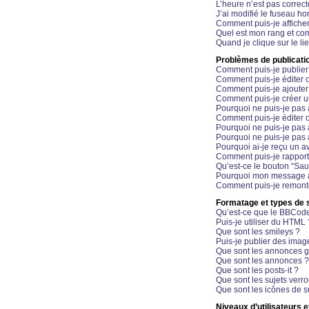
L’heure n’est pas correct
J’ai modifié le fuseau hor
Comment puis-je affiche
Quel est mon rang et com
Quand je clique sur le li
Problèmes de publicati
Comment puis-je publier
Comment puis-je éditer
Comment puis-je ajoute
Comment puis-je créer 
Pourquoi ne puis-je pas 
Comment puis-je éditer 
Pourquoi ne puis-je pas
Pourquoi ne puis-je pas 
Pourquoi ai-je reçu un a
Comment puis-je rappor
Qu’est-ce le bouton “Sauv
Pourquoi mon message a-
Comment puis-je remonte
Formatage et types de 
Qu’est-ce que le BBCod
Puis-je utiliser du HTML 
Que sont les smileys ?
Puis-je publier des imag
Que sont les annonces g
Que sont les annonces ?
Que sont les posts-it ?
Que sont les sujets verro
Que sont les icônes de s
Niveaux d’utilisateurs e