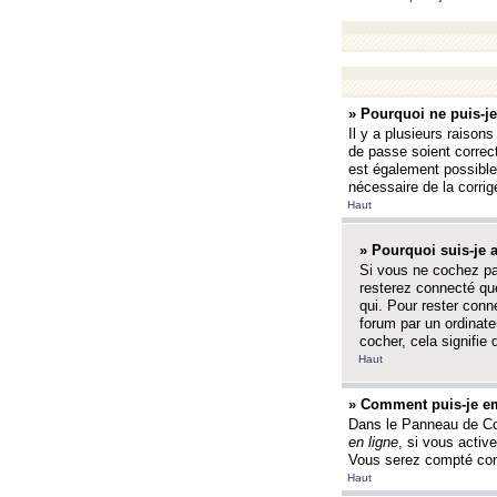
» Pourquoi ne puis-j
Il y a plusieurs raison
de passe soient correct
est également possible q
nécessaire de la corrige
Haut
» Pourquoi suis-je
Si vous ne cochez p
resterez connecté que
qui. Pour rester con
forum par un ordinate
cocher, cela signifie 
Haut
» Comment puis-je em
Dans le Panneau de Con
en ligne
, si vous activ
Vous serez compté com
Haut