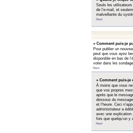
Seuls les utilisateurs
de l’e-mail, et seulem
malveillante du systè
Haut
» Comment puis-je pu
Pour publier un nouveau
peut que vous ayez bes
disponible en bas de l
voter dans les sondage
Haut
» Comment puis-je 
À moins que vous ne 
que vos propres mess
après que le message 
dessous du message l
et l’heure. Ceci n’ap
administrateur a édit
avec une explication
fois que quelqu’un y 
Haut