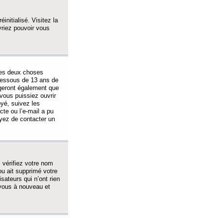
initialisé. Visitez la
vriez pouvoir vous
 des deux choses
-dessous de 13 ans de
igeront également que
vous puissiez ouvrir
oyé, suivez les
cte ou l’e-mail a pu
ayez de contacter un
, vérifiez votre nom
ou ait supprimé votre
sateurs qui n’ont rien
z-vous à nouveau et