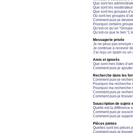
Que sont les administrat
Que sont les modérateur
Que sont les groupes d’ut
Où sont les groupes d’uti
Comment puis-je devenir
Pourquoi certains groupe
Qu’est-ce qu’un “Groupe d
Qu’est-ce que le lien “L’
Messagerie privée
Je ne peux pas envoyer 
Je continue à recevoir d
J’ai reçu un spam ou un 
Amis et ignorés
Que sont mes listes d’am
Comment puis-je ajouter 
Recherche dans les fo
Comment puis-je recherc
Pourquoi ma recherche n
Pourquoi ma recherche r
Comment puis-je recherch
Comment puis-je trouver
Souscription de sujets e
Quelle est la différence e
Comment puis-je souscrir
Comment puis-je supprim
Pièces jointes
Quelles sont les pièces j
Comment puis-je trouver 