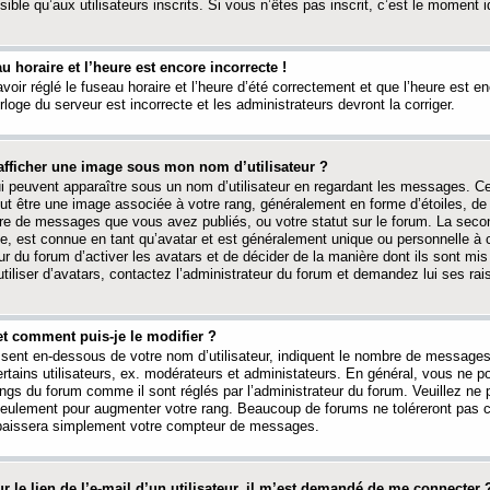
ible qu’aux utilisateurs inscrits. Si vous n’êtes pas inscrit, c’est le moment id
au horaire et l’heure est encore incorrecte !
avoir réglé le fuseau horaire et l’heure d’été correctement et que l’heure est e
rloge du serveur est incorrecte et les administrateurs devront la corriger.
fficher une image sous mon nom d’utilisateur ?
ui peuvent apparaître sous un nom d’utilisateur en regardant les messages. C
peut être une image associée à votre rang, généralement en forme d’étoiles, de
bre de messages que vous avez publiés, ou votre statut sur le forum. La seco
, est connue en tant qu’avatar et est généralement unique ou personnelle à c
ur du forum d’activer les avatars et de décider de la manière dont ils sont mis 
iliser d’avatars, contactez l’administrateur du forum et demandez lui ses rai
et comment puis-je le modifier ?
ssent en-dessous de votre nom d’utilisateur, indiquent le nombre de message
certains utilisateurs, ex. modérateurs et administateurs. En général, vous ne
angs du forum comme il sont réglés par l’administrateur du forum. Veuillez ne
 seulement pour augmenter votre rang. Beaucoup de forums ne toléreront pas c
abaissera simplement votre compteur de messages.
r le lien de l’e-mail d’un utilisateur, il m’est demandé de me connecter 