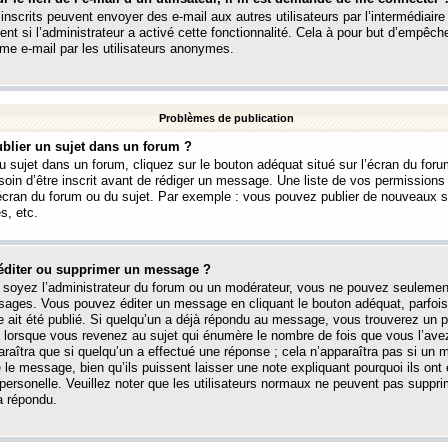
 inscrits peuvent envoyer des e-mail aux autres utilisateurs par l’intermédiaire
ent si l’administrateur a activé cette fonctionnalité. Cela à pour but d’empêcher
me e-mail par les utilisateurs anonymes.
Problèmes de publication
blier un sujet dans un forum ?
 sujet dans un forum, cliquez sur le bouton adéquat situé sur l’écran du forum
oin d’être inscrit avant de rédiger un message. Une liste de vos permission
’écran du forum ou du sujet. Par exemple : vous pouvez publier de nouveaux 
s, etc.
éditer ou supprimer un message ?
soyez l’administrateur du forum ou un modérateur, vous ne pouvez seulement
ages. Vous pouvez éditer un message en cliquant le bouton adéquat, parfois
ait été publié. Si quelqu’un a déjà répondu au message, vous trouverez un pe
orsque vous revenez au sujet qui énumère le nombre de fois que vous l’avez
paraîtra que si quelqu’un a effectué une réponse ; cela n’apparaîtra pas si un
é le message, bien qu’ils puissent laisser une note expliquant pourquoi ils ont
 personelle. Veuillez noter que les utilisateurs normaux ne peuvent pas supp
a répondu.