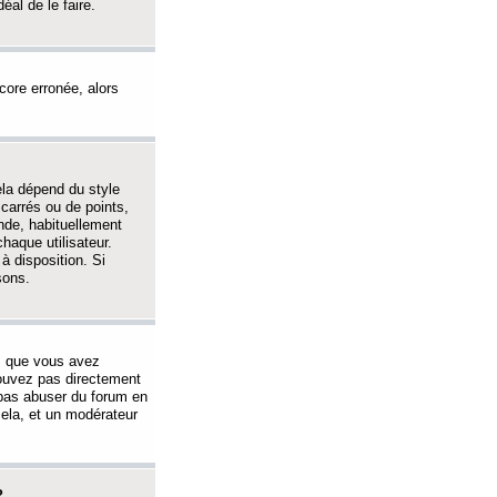
éal de le faire.
ncore erronée, alors
ela dépend du style
 carrés ou de points,
nde, habituellement
haque utilisateur.
à disposition. Si
sons.
s que vous avez
 pouvez pas directement
 pas abuser du forum en
ela, et un modérateur
?