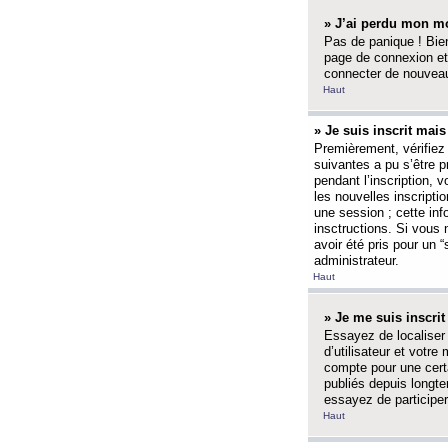
» J’ai perdu mon mo
Pas de panique ! Bien
page de connexion et
connecter de nouvea
Haut
» Je suis inscrit mai
Premièrement, vérifiez 
suivantes a pu s’être 
pendant l’inscription,
les nouvelles inscripti
une session ; cette inf
insctructions. Si vous 
avoir été pris pour un 
administrateur.
Haut
» Je me suis inscri
Essayez de localiser 
d’utilisateur et votr
compte pour une certa
publiés depuis longte
essayez de participe
Haut