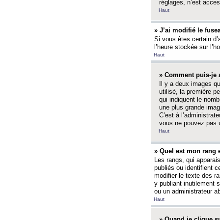
réglages, n’est access
Haut
» J’ai modifié le fuse
Si vous êtes certain d’
l’heure stockée sur l’ho
Haut
» Comment puis-je a
Il y a deux images q
utilisé, la première 
qui indiquent le nom
une plus grande image
C’est à l’administrate
vous ne pouvez pas ut
Haut
» Quel est mon rang 
Les rangs, qui apparai
publiés ou identifient 
modifier le texte des r
y publiant inutilement
ou un administrateur 
Haut
» Quand je clique su