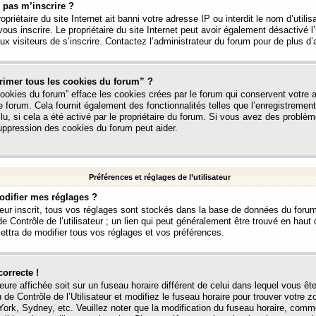
 pas m’inscrire ?
ropriétaire du site Internet ait banni votre adresse IP ou interdit le nom d’utili
vous inscrire. Le propriétaire du site Internet peut avoir également désactivé l’
 visiteurs de s’inscrire. Contactez l’administrateur du forum pour de plus d’
rimer tous les cookies du forum” ?
ookies du forum” efface les cookies crées par le forum qui conservent votre au
e forum. Cela fournit également des fonctionnalités telles que l’enregistrement
u, si cela a été activé par le propriétaire du forum. Si vous avez des probl
uppression des cookies du forum peut aider.
Préférences et réglages de l’utilisateur
difier mes réglages ?
teur inscrit, tous vos réglages sont stockés dans la base de données du forum
e Contrôle de l’utilisateur ; un lien qui peut généralement être trouvé en hau
tra de modifier tous vos réglages et vos préférences.
correcte !
heure affichée soit sur un fuseau horaire différent de celui dans lequel vous ête
 de Contrôle de l’Utilisateur et modifiez le fuseau horaire pour trouver votre z
ork, Sydney, etc. Veuillez noter que la modification du fuseau horaire, comm