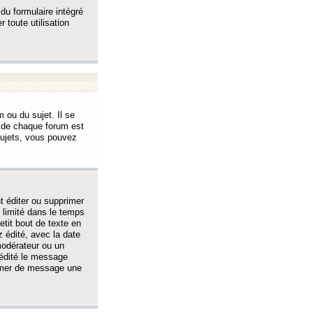
 du formulaire intégré
 toute utilisation
 ou du sujet. Il se
s de chaque forum est
sujets, vous pouvez
 éditer ou supprimer
 limité dans le temps
tit bout de texte en
 édité, avec la date
 modérateur ou un
 édité le message
rimer de message une