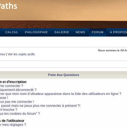
CALCUL
PHILOSOPHIE
GALERIE
NEWS
FORUM
A PROPO
Nous sommes le 08 A
onse
|
Voir les sujets actifs
Foire Aux Questions
et d’inscription
 me connecter ?
tiquement déconnecté ?
 que mon nom d’utisateur apparaisse dans la liste des utilisateurs en ligne ?
sse !
peux pas me connecter !
le passé mais ne peux plus me connecter à présent ?!
m’inscrire ?
ous les cookies du forum” ?
de l’utilisateur
r mes réglages ?