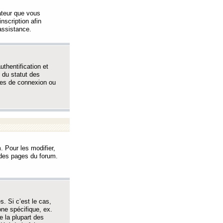
sateur que vous
inscription afin
assistance.
thentification et
 du statut des
èmes de connexion ou
. Pour les modifier,
t des pages du forum.
s. Si c’est le cas,
one spécifique, ex.
e la plupart des