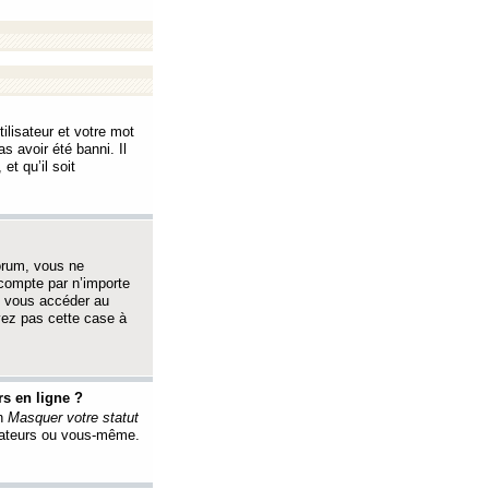
ilisateur et votre mot
s avoir été banni. Il
et qu’il soit
orum, vous ne
 compte par n’importe
i vous accéder au
oyez pas cette case à
s en ligne ?
on
Masquer votre statut
érateurs ou vous-même.