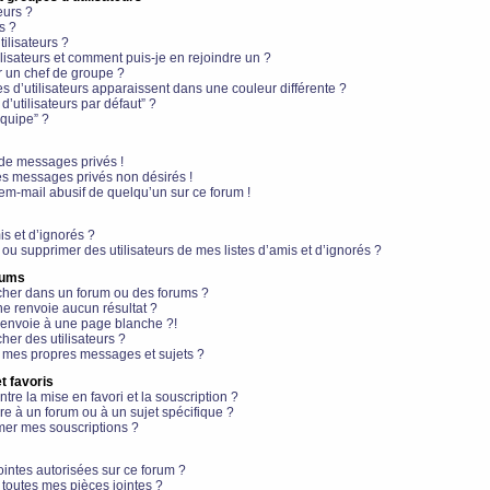
eurs ?
s ?
ilisateurs ?
lisateurs et comment puis-je en rejoindre un ?
 un chef de groupe ?
s d’utilisateurs apparaissent dans une couleur différente ?
’utilisateurs par défaut” ?
équipe” ?
de messages privés !
es messages privés non désirés !
em-mail abusif de quelqu’un sur ce forum !
is et d’ignorés ?
ou supprimer des utilisateurs de mes listes d’amis et d’ignorés ?
rums
her dans un forum ou des forums ?
e renvoie aucun résultat ?
envoie à une page blanche ?!
er des utilisateurs ?
 mes propres messages et sujets ?
t favoris
ntre la mise en favori et la souscription ?
e à un forum ou à un sujet spécifique ?
er mes souscriptions ?
ointes autorisées sur ce forum ?
toutes mes pièces jointes ?