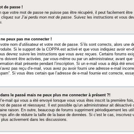
t de passe !
 que votre mot de passe ne puisse pas être récupéré, il peut facilement être ré
 cliquez sur
J’ai perdu mon mot de passe
. Suivez les instructions et vous de
u.
s ne peux pas me connecter !
votre nom d’utilisateur et votre mot de passe. S’ils sont corrects, alors une
produite. Si le support de la COPPA est activé et que vous indiquiez avoir en
 vous devrez suivre les instructions que vous avez reçues. Certains forums ex
ons doivent être activées, par vous-même ou par un administrateur, avant que 
ormation était présente pendant l’inscription. Si un e-mail vous a déjà été env
n’avez pas reçu d’e-mail, vous avez pu avoir fourni une adresse e-mail incorre
“spam”. Si vous êtes certain que l’adresse de e-mail fournie est correcte, ess
t dans le passé mais ne peux plus me connecter à présent ?!
l’e-mail qui vous a été envoyé lorsque vous vous êtes inscrit la première fois
e mot de passe et réessayez. Il est possible qu’un administrateur ait désactivé 
ine raison. En outre, beaucoup de forums suppriment périodiquement les utili
mps afin de réduire la taille de la base de données. Si c’est le cas, inscrive
r plus activement dans les discussions.