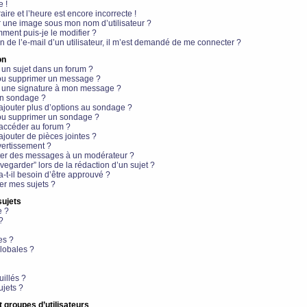
e !
aire et l’heure est encore incorrecte !
r une image sous mon nom d’utilisateur ?
ment puis-je le modifier ?
en de l’e-mail d’un utilisateur, il m’est demandé de me connecter ?
on
 un sujet dans un forum ?
 ou supprimer un message ?
r une signature à mon message ?
un sondage ?
ajouter plus d’options au sondage ?
ou supprimer un sondage ?
 accéder au forum ?
ajouter de pièces jointes ?
vertissement ?
ter des messages à un modérateur ?
egarder” lors de la rédaction d’un sujet ?
t-il besoin d’être approuvé ?
r mes sujets ?
sujets
e ?
?
es ?
lobales ?
uillés ?
ujets ?
t groupes d’utilisateurs