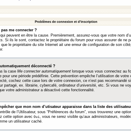
Problèmes de connexion et d’inscription
e pas me connecter ?
s qui peuvent en être la cause. Premièrement, assurez-vous que votre nom d’ut
s. Si ils le sont, contactez le propriétaire du forum pour vous assurer de ne pa
ue le propriétaire du site Internet ait une erreur de configuration de son côté, 
r.
 automatiquement déconnecté ?
as la case
Me connecter automatiquement
lorsque vous vous connectez au f
 pour une période prédéfinie. Cette prévention empêche l’utilisation de votre
necté, cochez cette case lors de votre connexion, ce n’est pas recommandé s
ur partagé, ex. librairie, cybercafé, ordinateur d’université, etc. Si vous ne v
que votre administrateur a désactivé cette fonctionnalité.
pêcher que mon nom d’utisateur apparaisse dans la liste des utilisateur
trôle de l’Utilisateur, sous “Préférences du forum”, vous trouverez une opti
ez cette option avec
, vous ne serez visible qu’aux administrateurs, mod
Oui
me un utilisateur caché.